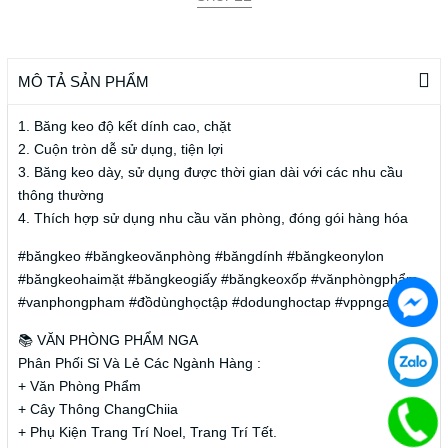
MÔ TẢ SẢN PHẨM
1. Băng keo độ kết dính cao, chặt
2. Cuộn tròn dễ sử dụng, tiện lợi
3. Băng keo dày, sử dụng được thời gian dài với các nhu cầu
thông thường
4. Thích hợp sử dụng nhu cầu văn phòng, đóng gói hàng hóa
#băngkeo #băngkeovănphòng #băngdính #băngkeonylon
#băngkeohaimặt #băngkeogiấy #băngkeoxốp #vănphòngphẩm
#vanphongpham #đồdùnghọctập #dodunghoctap #vppnga
📚 VĂN PHÒNG PHẨM NGA
Phân Phối Sỉ Và Lẻ Các Ngành Hàng :
+ Văn Phòng Phẩm
+ Cây Thông ChangChiia
+ Phụ Kiện Trang Trí Noel, Trang Trí Tết.