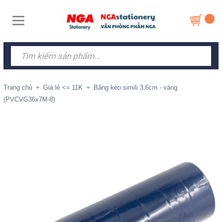
Trang chủ
+
Giá lẻ <= 11K
+
Băng keo simili 3,6cm - vàng
(PVCVG36x7M-8)