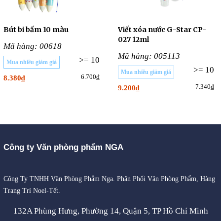
Bút bi bấm 10 màu
Viết xóa nước G-Star CP-
027 12ml
Mã hàng: 00618
Mã hàng: 005113
>= 10
Mua nhiều giảm giá
>= 10
Mua nhiều giảm giá
6.700₫
8.380₫
7.340₫
9.200₫
Công ty Văn phòng phẩm NGA
Công Ty TNHH Văn Phòng Phẩm Nga. Phân Phối Văn Phòng Phẩm, Hàng
Trang Trí Noel-Tết.
132A Phùng Hưng, Phường 14, Quận 5, TP Hồ Chí Minh