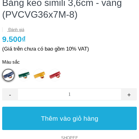
Băng keo simili 3,6cm - vàng
(PVCVG36x7M-8)
Đánh giá
9.500₫
(Giá trên chưa có bao gồm 10% VAT)
Màu sắc
-
+
Thêm vào giỏ hàng
SHOPEE