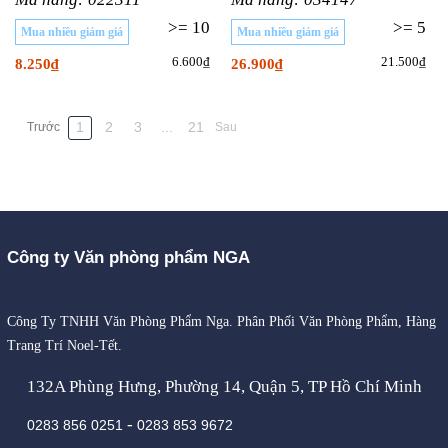
>= 10
>= 5
Mua nhiều giảm giá
Mua nhiều giảm giá
6.600₫
21.500₫
8.250₫
26.900₫
1
2
3
...
21
Trước
Sau
Công ty Văn phòng phẩm NGA
Công Ty TNHH Văn Phòng Phẩm Nga. Phân Phối Văn Phòng Phẩm, Hàng
Trang Trí Noel-Tết.
132A Phùng Hưng, Phường 14, Quận 5, TP Hồ Chí Minh
-
0283 856 0251
0283 853 9672