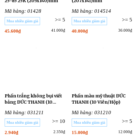
25-85 25K (205x140)mm
(207x141)mm
Mã hàng: 01428
Mã hàng: 014514
>= 5
>= 5
Mua nhiều giảm giá
Mua nhiều giảm giá
41.000₫
36.000₫
45.600₫
40.000₫
Phấn trắng không bụi viết
Phấn màu mỹ thuật ĐỨC
bảng ĐỨC THANH (10
THANH (10 Viên/Hộp)
Viên/Hộp)
Mã hàng: 031211
Mã hàng: 031210
>= 10
>= 5
Mua nhiều giảm giá
Mua nhiều giảm giá
2.350₫
12.000₫
2.940₫
15.000₫