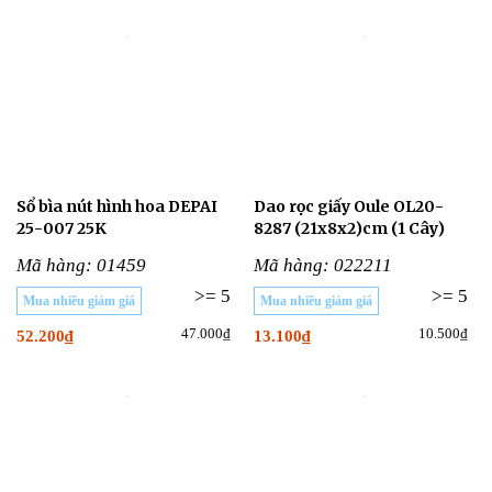
Sổ bìa nút hình hoa DEPAI
Dao rọc giấy Oule OL20-
25-007 25K
8287 (21x8x2)cm (1 Cây)
Mã hàng: 01459
Mã hàng: 022211
>= 5
>= 5
Mua nhiều giảm giá
Mua nhiều giảm giá
47.000₫
10.500₫
52.200₫
13.100₫