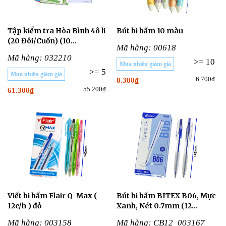
Tập kiểm tra Hòa Bình 4ô li
Bút bi bấm 10 màu
(20 Đôi/Cuốn) (10
Mã hàng: 00618
CUỐN/LỐC)
Mã hàng: 032210
>= 10
Mua nhiều giảm giá
>= 5
Mua nhiều giảm giá
6.700₫
8.380₫
55.200₫
61.300₫
Viết bi bấm Flair Q-Max (
Bút bi bấm BITEX B06, Mực
12c/h ) đỏ
Xanh, Nét 0.7mm (12
Cây/Hộp)
Mã hàng: 003158
Mã hàng: CB12_003167