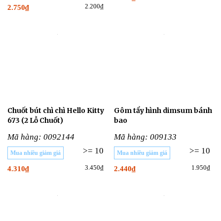
2.200₫
2.750₫
Chuốt bút chì chì Hello Kitty
Gôm tẩy hình dimsum bánh
673 (2 Lỗ Chuốt)
bao
Mã hàng: 0092144
Mã hàng: 009133
>= 10
>= 10
Mua nhiều giảm giá
Mua nhiều giảm giá
3.450₫
1.950₫
4.310₫
2.440₫