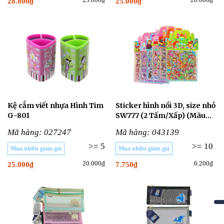
28.800₫
25.000₫
Kệ cắm viết nhựa Hình Tim
Sticker hình nổi 3D, size nhỏ
G-801
SW777 (2 Tấm/Xấp) (Mãu
Ngẫu Nhiên)
Mã hàng: 027247
Mã hàng: 043139
>= 5
>= 10
Mua nhiều giảm giá
Mua nhiều giảm giá
20.000₫
6.200₫
25.000₫
7.750₫