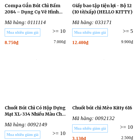
Compa Gắn Bút Chì Bấm
Giấy bao tập tiện lợi - Bộ 12
2084 – Dụng Cụ Vẽ Hình
(10 tờ/xấp) (HELLO KITTY)
Học Chính Xác Cho Học Sinh
Mã hàng: 0111114
Mã hàng: 033171
>= 10
>= 5
Mua nhiều giảm giá
Mua nhiều giảm giá
7.000₫
9.900₫
8.750₫
12.400₫
Chuốt Bút Chì Có Hộp Đựng
Chuốt bút chì Mèo Kitty 616
Mạt XL-334 Nhiều Màu Cho
Mã hàng: 0092132
Học Sinh
Mã hàng: 0092149
>= 10
Mua nhiều giảm giá
>= 10
Mua nhiều giảm giá
2.500₫
3.130₫