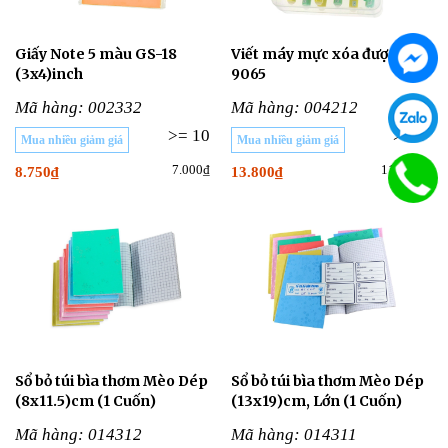
Giấy Note 5 màu GS-18
Viết máy mực xóa được
(3x4)inch
9065
Mã hàng: 002332
Mã hàng: 004212
>= 10
>= 5
Mua nhiều giảm giá
Mua nhiều giảm giá
7.000₫
11.000₫
8.750₫
13.800₫
Sổ bỏ túi bìa thơm Mèo Dép
Sổ bỏ túi bìa thơm Mèo Dép
(8x11.5)cm (1 Cuốn)
(13x19)cm, Lớn (1 Cuốn)
Mã hàng: 014312
Mã hàng: 014311