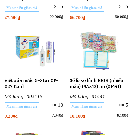
>= 5
>= 5
Mua nhiều giảm giá
Mua nhiều giảm giá
22.000₫
60.000₫
27.500₫
66.700₫
Viết xóa nước G-Star CP-
Sổ lò xo hình 100K (nhiều
027 12ml
mẫu) (9.5x12)cm (01441)
Mã hàng: 005113
Mã hàng: 01441
>= 10
>= 5
Mua nhiều giảm giá
Mua nhiều giảm giá
7.340₫
8.100₫
9.200₫
10.100₫