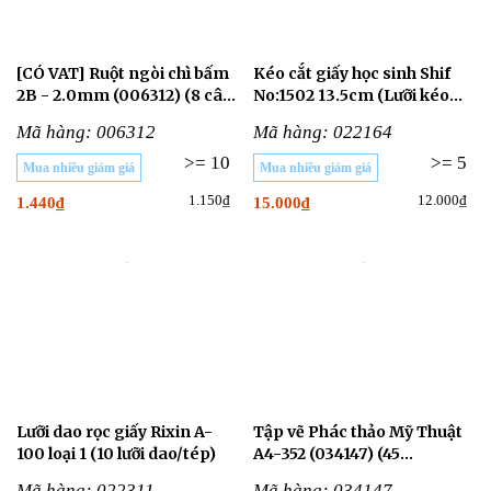
[CÓ VAT] Ruột ngòi chì bấm
Kéo cắt giấy học sinh Shif
2B - 2.0mm (006312) (8 cây/
No:1502 13.5cm (Lưỡi kéo
ống)
7cm) (1 Cây)
Mã hàng: 006312
Mã hàng: 022164
>= 10
>= 5
Mua nhiều giảm giá
Mua nhiều giảm giá
1.150₫
12.000₫
1.440₫
15.000₫
Lưỡi dao rọc giấy Rixin A-
Tập vẽ Phác thảo Mỹ Thuật
100 loại 1 (10 lưỡi dao/tép)
A4-352 (034147) (45
tờ-100gsm) (1 cuốn)
Mã hàng: 022311
Mã hàng: 034147