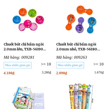
Chuốt bút chì bấm ngòi
Chuốt bút chì bấm ngòi
2.0mm lớn, TXB-56190
2.0mm nhỏ, TXB-56180
(Không gọt bút chì gỗ)
(Không gọt bút chì gỗ)
Mã hàng: 009281
Mã hàng: 009263
>= 10
>= 10
Mua nhiều giảm giá
Mua nhiều giảm giá
3.280₫
1.670₫
4.100₫
2.090₫