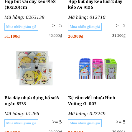
Hộp bút vải dây kéo 9158
Hộp bút dây kéo lưới 2 dây
(10x20)cm
kéo A4 9106
Mã hàng: 0263139
Mã hàng: 012710
>= 5
>= 5
Mua nhiều giảm giá
Mua nhiều giảm giá
46.000₫
21.500₫
51.100₫
26.900₫
Bìa dây nhựa đựng hồ sơ 6
Kệ cắm viết nhựa Hình
ngăn 8333
Vuông G-803
Mã hàng: 01266
Mã hàng: 027249
>= 5
>= 5
Mua nhiều giảm giá
Mua nhiều giảm giá
23.000₫
20.000₫