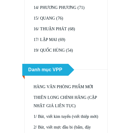
14/ PHƯƠNG PHƯƠNG (71)
15/ QUANG (76)
16/ THUẬN PHÁT (68)
17/ LẬP MAI (69)
19/ QUỐC HÙNG (54)
20/ KIỆT ANH PHONG (ĐỨC
Danh mục VPP
TIẾN)
21/ HỒNG PHÁT
HÀNG VĂN PHÒNG PHẨM MỚI
22/ TÙNG (Hình Giấy Em Bé)
THIÊN LONG CHÍNH HÃNG (CẬP
23/ VÂN HƯNG (Liễn)
NHẬT GIÁ LIÊN TỤC)
24/ TRƯỜNG PHONG (72)
1/ Bút, viết kim tuyến (viết thiệp mời)
25/ KIM TÀI (64)
2/ Bút, viết mực đầu bi (bấm, đậy