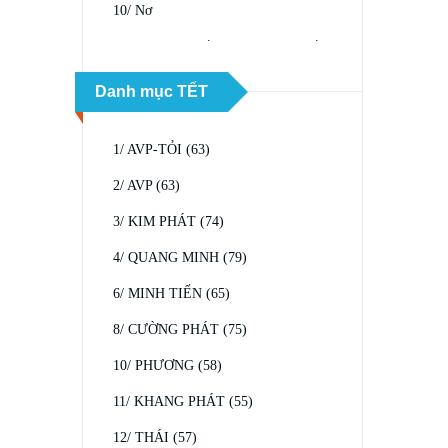
10/ Nơ
11/ Phụ kiện (Nến, gậy, nhà, nai, gấu,
chuột, bồ câu, giày, nón)
Danh mục TẾT
12/ Quần, áo, nón, râu, túi đựng quà
13/ Vòng nguyệt quế, phụ kiện trang
1/ AVP-TỎI (63)
trí vòng (hoa, lá, trái thông, chùm
2/ AVP (63)
nho...)
3/ KIM PHÁT (74)
14/ Muss xốp, hình giấy dán kính
4/ QUANG MINH (79)
15/ Hộp quà, túi quà
6/ MINH TIẾN (65)
16/ Kẽm, dây tóc tiên, dây chuỗi
8/ CƯỜNG PHÁT (75)
10/ PHƯƠNG (58)
11/ KHANG PHÁT (55)
12/ THÁI (57)