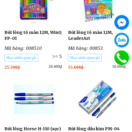
Bút lông tô màu 12M, WinQ
Bút lông tô màu 12M,
FP-01
LeaderArt
Mã hàng: 008510
Mã hàng: 00853
>= 5
>= 5
Mua nhiều giảm giá
Mua nhiều giảm giá
20.400₫
50.000₫
25.500₫
55.600₫
Bút lông Horse H-110 (sọc)
Bút lông dầu kim PM-04