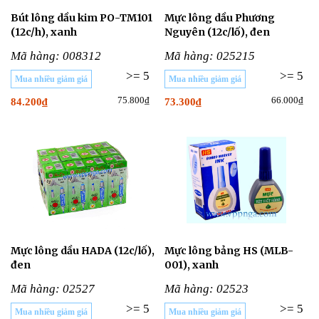
Bút lông dầu kim PO-TM101
Mực lông dầu Phương
(12c/h), xanh
Nguyên (12c/lố), đen
Mã hàng: 008312
Mã hàng: 025215
>= 5
>= 5
Mua nhiều giảm giá
Mua nhiều giảm giá
75.800₫
66.000₫
84.200₫
73.300₫
Mực lông dầu HADA (12c/lố),
Mực lông bảng HS (MLB-
đen
001), xanh
Mã hàng: 02527
Mã hàng: 02523
>= 5
>= 5
Mua nhiều giảm giá
Mua nhiều giảm giá