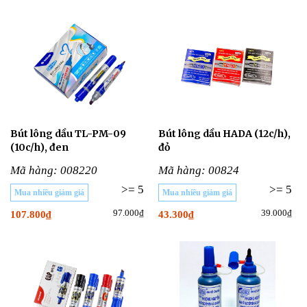
Bút lông dầu TL-PM-09
Bút lông dầu HADA (12c/h),
(10c/h), đen
đỏ
Mã hàng: 008220
Mã hàng: 00824
>= 5
>= 5
Mua nhiều giảm giá
Mua nhiều giảm giá
97.000₫
39.000₫
107.800₫
43.300₫