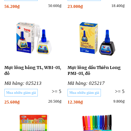
50.600₫
18.400₫
56.200₫
23.000₫
Mực lông bảng TL, WBI-01,
Mực lông dầu Thiên Long
đỏ
PMI-01, đỏ
Mã hàng: 025213
Mã hàng: 025217
>= 5
>= 5
Mua nhiều giảm giá
Mua nhiều giảm giá
20.500₫
9.800₫
25.600₫
12.300₫