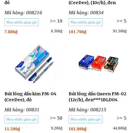
đỏ
(CeeDee), (10c/h), đen
Mã hàng: 008216
Mã hàng: 00834
>= 10
>= 5
Mua nhiều giảm giá
Mua nhiều giảm giá
6.300₫
91.500₫
7.880₫
101.700₫
Bút lông dầu kim PM-04
Bút lông dầu Queen PM-02
(CeeDee), đỏ
(12c/h), đen***1BLD04
Mã hàng: 00831
Mã hàng: 008215
>= 50
>= 5
Mua nhiều giảm giá
Mua nhiều giảm giá
9.200₫
44.800₫
11.500₫
101.800₫