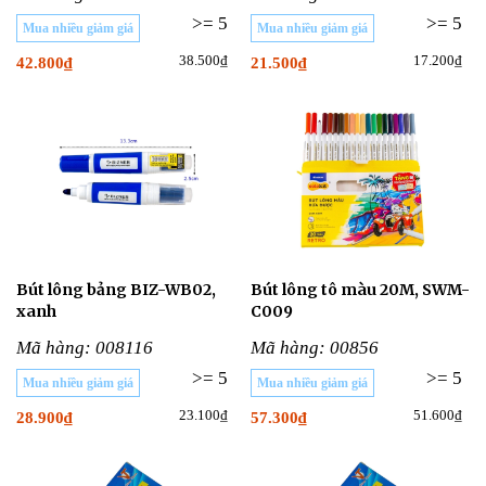
>= 5
>= 5
Mua nhiều giảm giá
Mua nhiều giảm giá
38.500₫
17.200₫
42.800₫
21.500₫
Bút lông bảng BIZ-WB02,
Bút lông tô màu 20M, SWM-
xanh
C009
Mã hàng: 008116
Mã hàng: 00856
>= 5
>= 5
Mua nhiều giảm giá
Mua nhiều giảm giá
23.100₫
51.600₫
28.900₫
57.300₫