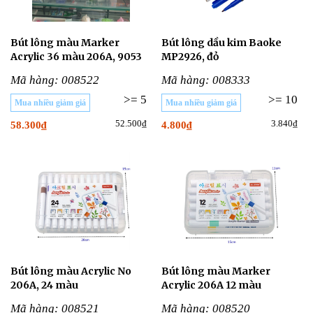
Bút lông màu Marker
Bút lông dầu kim Baoke
Acrylic 36 màu 206A, 9053
MP2926, đỏ
Mã hàng: 008522
Mã hàng: 008333
>= 5
>= 10
Mua nhiều giảm giá
Mua nhiều giảm giá
52.500₫
3.840₫
58.300₫
4.800₫
Bút lông màu Acrylic No
Bút lông màu Marker
206A, 24 màu
Acrylic 206A 12 màu
Mã hàng: 008521
Mã hàng: 008520