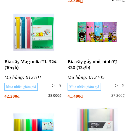
22.500₫
Bìa cây Magnolia TL-324
Bìa cây gáy nhỏ, hình YJ-
(10c/b)
320 (12c/b)
Mã hàng: 012101
Mã hàng: 012105
>= 5
>= 5
Mua nhiều giảm giá
Mua nhiều giảm giá
38.000₫
37.300₫
42.200₫
41.400₫