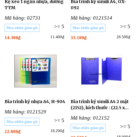
Kệ xéo 1 ngăn nhựa, dương
Bìa trình ký simili A4, GX-
TTM
092
Mã hàng: 02731
Mã hàng: 0121514
>= 5
>= 5
Mua nhiều giảm giá
Mua nhiều giảm giá
11.400₫
26.500₫
14.300₫
33.100₫
Bìa trình ký nhựa A4, H-904
Bìa trình ký simili A4 2 mặt
(2152), kích thước : (22.5 x
Mã hàng: 0121529
32)cm
Mã hàng: 012152
>= 5
Mua nhiều giảm giá
>= 5
Mua nhiều giảm giá
18.200₫
22.800₫
18.000₫