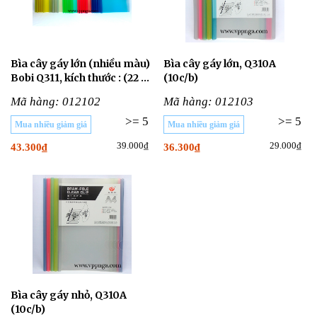
Bìa cây gáy lớn (nhiều màu)
Bìa cây gáy lớn, Q310A
Bobi Q311, kích thước : (22 x
(10c/b)
30.5 x 1)cm (10 cái/bịch)
Mã hàng: 012102
Mã hàng: 012103
>= 5
>= 5
Mua nhiều giảm giá
Mua nhiều giảm giá
39.000₫
29.000₫
43.300₫
36.300₫
Bìa cây gáy nhỏ, Q310A
(10c/b)