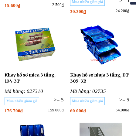
>= 5
Mua nhiều giảm giá
12.500₫
15.600₫
24.200₫
30.300₫
Khay hồ sơ mica 3 tầng,
Khay hồ sơ nhựa 3 tầng, DT
104-3T
305-3B
Mã hàng: 027310
Mã hàng: 02735
>= 5
>= 5
Mua nhiều giảm giá
Mua nhiều giảm giá
159.000₫
54.000₫
176.700₫
60.000₫