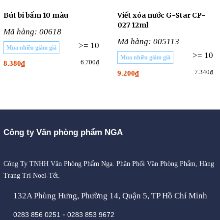
Bút bi bấm 10 màu
Viết xóa nước G-Star CP-
027 12ml
Mã hàng: 00618
Mã hàng: 005113
>= 10
Mua nhiều giảm giá
>= 10
Mua nhiều giảm giá
6.700₫
8.380₫
7.340₫
9.200₫
Công ty Văn phòng phẩm NGA
Công Ty TNHH Văn Phòng Phẩm Nga. Phân Phối Văn Phòng Phẩm, Hàng
Trang Trí Noel-Tết.
132A Phùng Hưng, Phường 14, Quận 5, TP Hồ Chí Minh
-
0283 856 0251
0283 853 9672