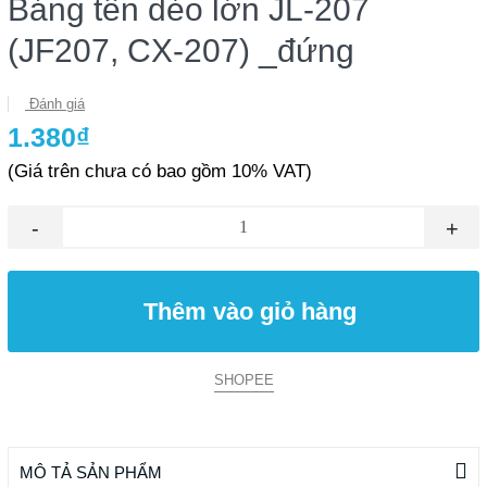
Bảng tên dẻo lớn JL-207
(JF207, CX-207) _đứng
Đánh giá
1.380₫
(Giá trên chưa có bao gồm 10% VAT)
-
+
Thêm vào giỏ hàng
SHOPEE
MÔ TẢ SẢN PHẨM