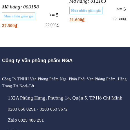
Mã hàng: 012163
Mã hàng: 003158
>= 5
Mua nhiều giảm giá
>= 5
Mua nhiều giảm giá
17.300₫
21.600₫
22.000₫
27.500₫
Công ty Văn phòng phẩm NGA
Công Ty TNHH Văn Phòng Phẩm Nga. Phân Phối Văn Phòng Phẩm, Hàng
Trang Trí Noel-Tết.
132A Phùng Hưng, Phường 14, Quận 5, TP Hồ Chí Minh
-
0283 856 0251
0283 853 9672
Zalo
0825 486 251