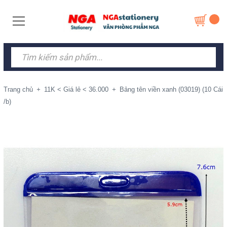
Trang chủ
+
11K < Giá lẻ < 36.000
+
Bảng tên viền xanh (03019) (10 Cái
/b)