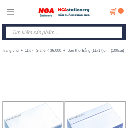
Trang chủ
+
11K < Giá lẻ < 36.000
+
Bao thư trắng (11x17)cm, {100cái}