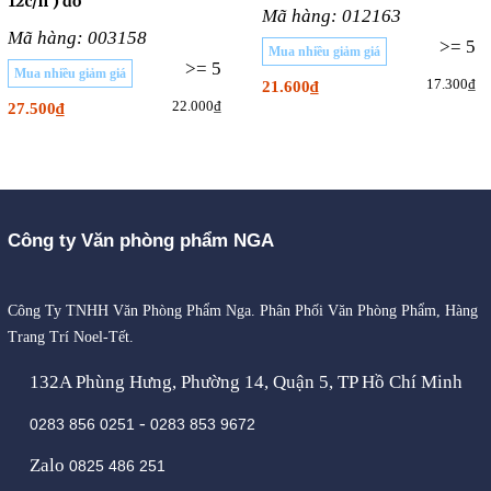
12c/h ) đỏ
Mã hàng: 012163
Mã hàng: 003158
>= 5
Mua nhiều giảm giá
>= 5
Mua nhiều giảm giá
17.300₫
21.600₫
22.000₫
27.500₫
Công ty Văn phòng phẩm NGA
Công Ty TNHH Văn Phòng Phẩm Nga. Phân Phối Văn Phòng Phẩm, Hàng
Trang Trí Noel-Tết.
132A Phùng Hưng, Phường 14, Quận 5, TP Hồ Chí Minh
-
0283 856 0251
0283 853 9672
Zalo
0825 486 251