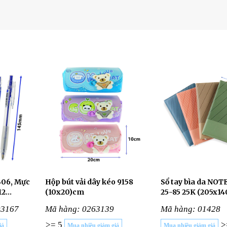
B06, Mực
Hộp bút vải dây kéo 9158
Sổ tay bìa da NOT
12
(10x20)cm
25-85 25K (205x1
03167
Mã hàng: 0263139
Mã hàng: 01428
>= 5
>
iá
Mua nhiều giảm giá
Mua nhiều giảm giá