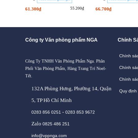
55.200₫
61.300₫
66.700₫
Công ty Văn phòng phẩm NGA
Chính S
Chính sá
Công Ty TNHH Văn Phòng Phẩm Nga. Phân
Chính sá
Phối Văn Phòng Phẩm, Hàng Trang Trí Noel-
Tết.
Chính sác
132A Phùng Hưng, Phường 14, Quận
Quy định
5, TP Hồ Chí Minh
-
0283 856 0251
0283 853 9672
Zalo
0825 486 251
info@vppnga.com