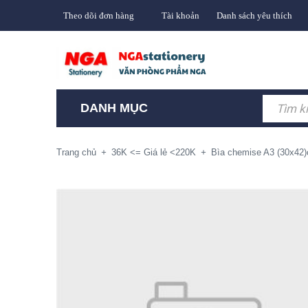
Theo dõi đơn hàng
Tài khoản
Danh sách yêu thích
DANH MỤC
Trang chủ
+
36K <= Giá lẻ <220K
+
Bìa chemise A3 (30x42)