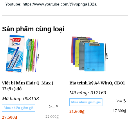
Youtube: https://www.youtube.com/@vppnga132a
Sản phẩm cùng loại
Viết bi bấm Flair Q-Max (
Bìa trình ký A4 WinQ, CB01
12c/h ) đỏ
Mã hàng: 012163
Mã hàng: 003158
>= 5
Mua nhiều giảm giá
>= 5
Mua nhiều giảm giá
17.300₫
21.600₫
22.000₫
27.500₫