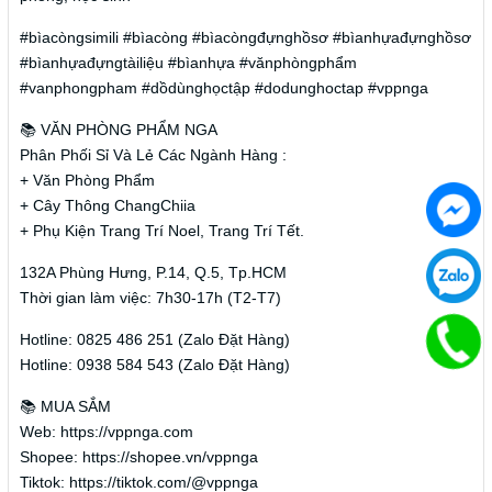
#bìacòngsimili #bìacòng #bìacòngđựnghồsơ #bìanhựađựnghồsơ
#bìanhựađựngtàiliệu #bìanhựa #vănphòngphẩm
#vanphongpham #dồdùnghọctập #dodunghoctap #vppnga
📚 VĂN PHÒNG PHẨM NGA
Phân Phối Sỉ Và Lẻ Các Ngành Hàng :
+ Văn Phòng Phẩm
+ Cây Thông ChangChiia
+ Phụ Kiện Trang Trí Noel, Trang Trí Tết.
132A Phùng Hưng, P.14, Q.5, Tp.HCM
Thời gian làm việc: 7h30-17h (T2-T7)
Hotline: 0825 486 251 (Zalo Đặt Hàng)
Hotline: 0938 584 543 (Zalo Đặt Hàng)
📚 MUA SẮM
Web: https://vppnga.com
Shopee: https://shopee.vn/vppnga
Tiktok: https://tiktok.com/@vppnga