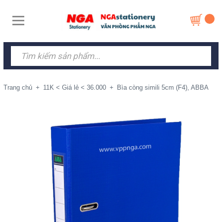
Trang chủ
+
11K < Giá lẻ < 36.000
+
Bìa còng simili 5cm (F4), ABBA