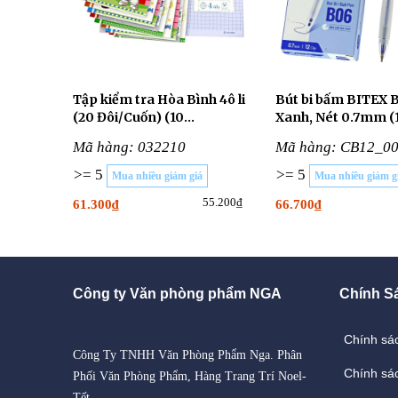
Tập kiểm tra Hòa Bình 4ô li
Bút bi bấm BITEX 
(20 Đôi/Cuốn) (10
Xanh, Nét 0.7mm (
CUỐN/LỐC)
Cây/Hộp)
Mã hàng: 032210
Mã hàng: CB12_0
>= 5
>= 5
Mua nhiều giảm giá
Mua nhiều giảm g
55.200₫
61.300₫
66.700₫
Công ty Văn phòng phẩm NGA
Chính S
Chính s
Công Ty TNHH Văn Phòng Phẩm Nga. Phân
Chính s
Phối Văn Phòng Phẩm, Hàng Trang Trí Noel-
Tết.