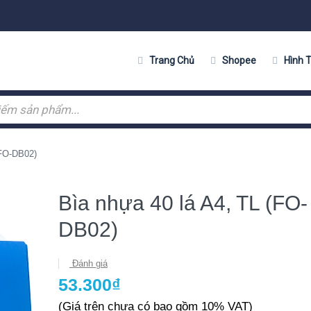
Trang Chủ
Shopee
Hình Thứ
(FO-DB02)
Bìa nhựa 40 lá A4, TL (FO-
DB02)
Đánh giá
53.300₫
(Giá trên chưa có bao gồm 10% VAT)