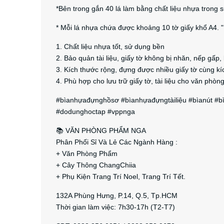
*Bên trong gắn 40 lá làm bằng chất liệu nhựa trong 
* Mỗi lá nhựa chứa được khoảng 10 tờ giấy khổ A4. "
1. Chất liệu nhựa tốt, sử dụng bền
2. Bảo quản tài liệu, giấy tờ không bị nhăn, nếp gấ
3. Kích thước rộng, đựng được nhiều giấy tờ cùng kí
4. Phù hợp cho lưu trữ giấy tờ, tài liệu cho văn phòng
#bìanhựađựnghồsơ #bìanhựađựngtàiliệu #bìanút 
#dodunghoctap #vppnga
📚 VĂN PHÒNG PHẨM NGA
Phân Phối Sỉ Và Lẻ Các Ngành Hàng :
+ Văn Phòng Phẩm
+ Cây Thông ChangChiia
+ Phụ Kiện Trang Trí Noel, Trang Trí Tết.
132A Phùng Hưng, P.14, Q.5, Tp.HCM
Thời gian làm việc: 7h30-17h (T2-T7)