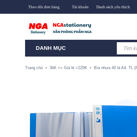
Theo dõi đơn hàng
Tài khoản
Danh sách yêu thích
DANH MỤC
Trang chủ
+
36K <= Giá lẻ <220K
+
Bìa nhựa 40 lá A4, TL 