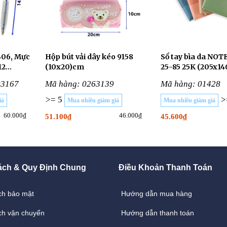
B06, Mực
Hộp bút vải dây kéo 9158
Sổ tay bìa da NOT
12
(10x20)cm
25-85 25K (205x1
03167
Mã hàng: 0263139
Mã hàng: 01428
>= 5
>
iá
Mua nhiều giảm giá
Mua nhiều giảm giá
60.000₫
46.000₫
51.100₫
45.600₫
ách & Quy Định Chung
Điều Khoản Thanh Toán
ách bảo mật
Hướng dẫn mua hàng
ách vận chuyển
Hướng dẫn thanh toán