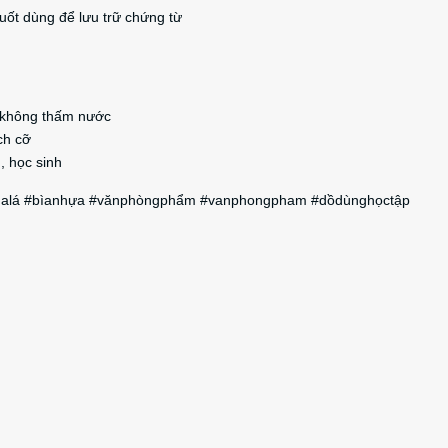
suốt dùng để lưu trữ chứng từ
p, không thấm nước
ch cỡ
, học sinh
#bìalá #bìanhựa #vănphòngphẩm #vanphongpham #dồdùnghọctập