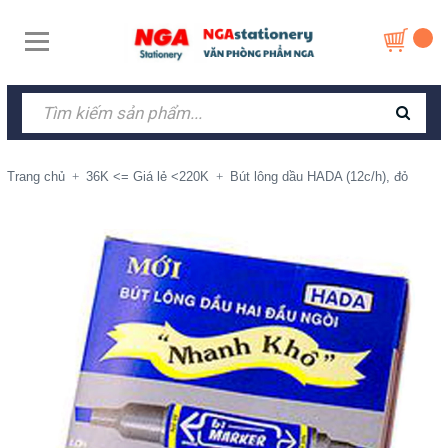
Trang chủ
36K <= Giá lẻ <220K
Bút lông dầu HADA (12c/h), đỏ
+
+