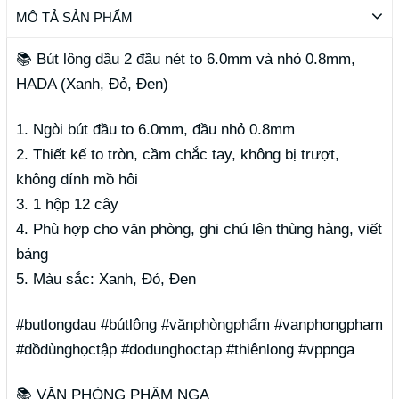
MÔ TẢ SẢN PHẨM
📚
Bút lông dầu 2 đầu nét to 6.0mm và nhỏ 0.8mm,
HADA (Xanh, Đỏ, Đen)
1. Ngòi bút đầu to 6.0mm, đầu nhỏ 0.8mm
2. Thiết kế to tròn, cầm chắc tay, không bị trượt,
không dính mồ hôi
3. 1 hộp 12 cây
4. Phù hợp cho văn phòng, ghi chú lên thùng hàng, viết
bảng
5. Màu sắc: Xanh, Đỏ, Đen
#butlongdau #bútlông #vănphòngphẩm #vanphongpham
#dồdùnghọctập #dodunghoctap #thiênlong #vppnga
📚 VĂN PHÒNG PHẨM NGA