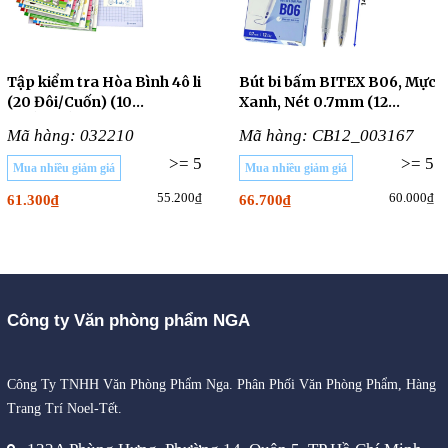
Tập kiểm tra Hòa Bình 4ô li
Bút bi bấm BITEX B06, Mực
(20 Đôi/Cuốn) (10
Xanh, Nét 0.7mm (12
CUỐN/LỐC)
Cây/Hộp)
Mã hàng: 032210
Mã hàng: CB12_003167
>= 5
>= 5
Mua nhiều giảm giá
Mua nhiều giảm giá
55.200₫
60.000₫
61.300₫
66.700₫
Công ty Văn phòng phẩm NGA
Công Ty TNHH Văn Phòng Phẩm Nga. Phân Phối Văn Phòng Phẩm, Hàng
Trang Trí Noel-Tết.