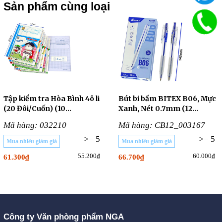
Sản phẩm cùng loại
Tập kiểm tra Hòa Bình 4ô li
Bút bi bấm BITEX B06, Mực
(20 Đôi/Cuốn) (10
Xanh, Nét 0.7mm (12
CUỐN/LỐC)
Cây/Hộp)
Mã hàng: 032210
Mã hàng: CB12_003167
>= 5
>= 5
Mua nhiều giảm giá
Mua nhiều giảm giá
55.200₫
60.000₫
61.300₫
66.700₫
Công ty Văn phòng phẩm NGA