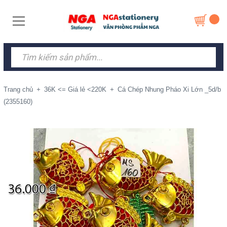
Trang chủ
+
36K <= Giá lẻ <220K
+
Cá Chép Nhung Pháo Xi Lớn _5d/b
(2355160)