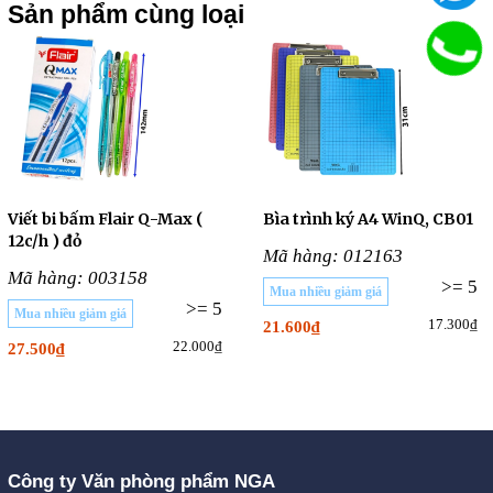
Sản phẩm cùng loại
Viết bi bấm Flair Q-Max (
Bìa trình ký A4 WinQ, CB01
12c/h ) đỏ
Mã hàng: 012163
Mã hàng: 003158
>= 5
Mua nhiều giảm giá
>= 5
Mua nhiều giảm giá
17.300₫
21.600₫
22.000₫
27.500₫
Công ty Văn phòng phẩm NGA