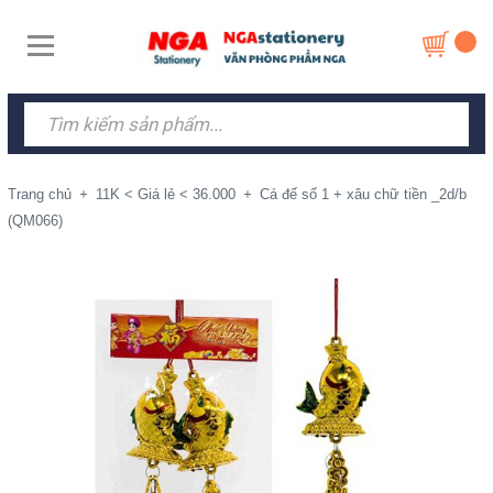
Trang chủ
+
11K < Giá lẻ < 36.000
+
Cá đế số 1 + xâu chữ tiền _2d/b
(QM066)