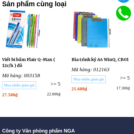
Sản phẩm cùng loại
Viết bi bấm Flair Q-Max (
Bìa trình ký A4 WinQ, CB01
12c/h ) đỏ
Mã hàng: 012163
Mã hàng: 003158
>= 5
Mua nhiều giảm giá
>= 5
Mua nhiều giảm giá
17.300₫
21.600₫
22.000₫
27.500₫
Công ty Văn phòng phẩm NGA