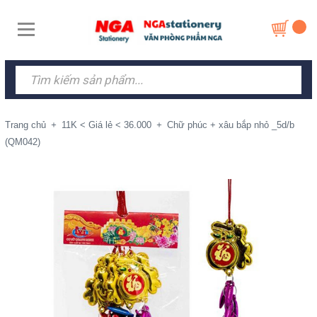
Trang chủ
+
11K < Giá lẻ < 36.000
+
Chữ phúc + xâu bắp nhỏ _5d/b
(QM042)