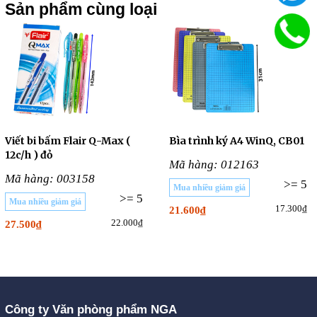
Sản phẩm cùng loại
Viết bi bấm Flair Q-Max (
Bìa trình ký A4 WinQ, CB01
12c/h ) đỏ
Mã hàng: 012163
Mã hàng: 003158
>= 5
Mua nhiều giảm giá
>= 5
Mua nhiều giảm giá
17.300₫
21.600₫
22.000₫
27.500₫
Công ty Văn phòng phẩm NGA