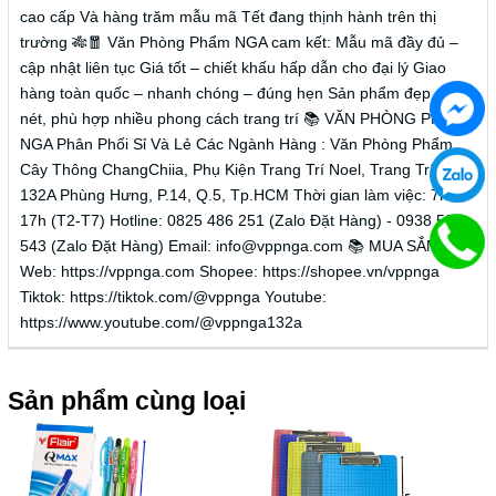
cao cấp Và hàng trăm mẫu mã Tết đang thịnh hành trên thị
trường 🎋🧧 Văn Phòng Phẩm NGA cam kết: Mẫu mã đầy đủ –
cập nhật liên tục Giá tốt – chiết khấu hấp dẫn cho đại lý Giao
hàng toàn quốc – nhanh chóng – đúng hẹn Sản phẩm đẹp, sắc
nét, phù hợp nhiều phong cách trang trí 📚 VĂN PHÒNG PHẨM
NGA Phân Phối Sỉ Và Lẻ Các Ngành Hàng : Văn Phòng Phẩm,
Cây Thông ChangChiia, Phụ Kiện Trang Trí Noel, Trang Trí Tết.
132A Phùng Hưng, P.14, Q.5, Tp.HCM Thời gian làm việc: 7h30-
17h (T2-T7) Hotline: 0825 486 251 (Zalo Đặt Hàng) - 0938 584
543 (Zalo Đặt Hàng) Email: info@vppnga.com 📚 MUA SẮM
Web: https://vppnga.com Shopee: https://shopee.vn/vppnga
Tiktok: https://tiktok.com/@vppnga Youtube:
https://www.youtube.com/@vppnga132a
Sản phẩm cùng loại