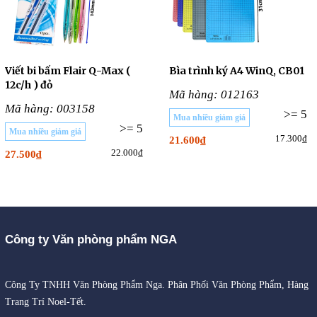
Viết bi bấm Flair Q-Max (
Bìa trình ký A4 WinQ, CB01
12c/h ) đỏ
Mã hàng: 012163
Mã hàng: 003158
>= 5
Mua nhiều giảm giá
>= 5
Mua nhiều giảm giá
17.300₫
21.600₫
22.000₫
27.500₫
Công ty Văn phòng phẩm NGA
Công Ty TNHH Văn Phòng Phẩm Nga. Phân Phối Văn Phòng Phẩm, Hàng
Trang Trí Noel-Tết.