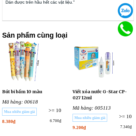
Dán được trên hầu hết các vật liệu."
Sản phẩm cùng loại
Bút bi bấm 10 màu
Viết xóa nước G-Star CP-
027 12ml
Mã hàng: 00618
Mã hàng: 005113
>= 10
Mua nhiều giảm giá
>= 10
Mua nhiều giảm giá
6.700₫
8.380₫
7.340₫
9.200₫