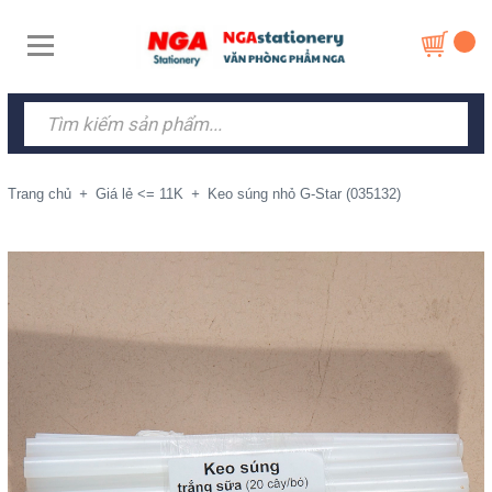
Trang chủ
+
Giá lẻ <= 11K
+
Keo súng nhỏ G-Star (035132)