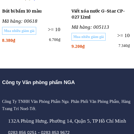
Bút bi bấm 10 màu
Viết xóa nước G-Star CP-
027 12ml
Mã hàng: 00618
Mã hàng: 005113
>= 10
Mua nhiều giảm giá
>= 10
Mua nhiều giảm giá
6.700₫
8.380₫
7.340₫
9.200₫
Công ty Văn phòng phẩm NGA
Công Ty TNHH Văn Phòng Phẩm Nga. Phân Phối Văn Phòng Phẩm, Hàng
Trang Trí Noel-Tết.
132A Phùng Hưng, Phường 14, Quận 5, TP Hồ Chí Minh
-
0283 856 0251
0283 853 9672