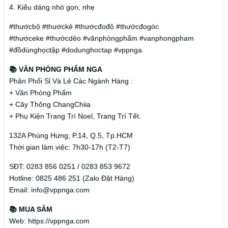
4. Kiểu dáng nhỏ gọn, nhẹ
#thướcbộ #thướckẻ #thướcđođộ #thướcđogóc
#thướceke #thướcdẻo #vănphòngphẩm #vanphongpham
#đồdùnghọctập #dodunghoctap #vppnga
📚 VĂN PHÒNG PHẨM NGA
Phân Phối Sỉ Và Lẻ Các Ngành Hàng :
+ Văn Phòng Phẩm
+ Cây Thông ChangChiia
+ Phụ Kiện Trang Trí Noel, Trang Trí Tết.
132A Phùng Hưng, P.14, Q.5, Tp.HCM
Thời gian làm việc: 7h30-17h (T2-T7)
SĐT: 0283 856 0251 / 0283 853 9672
Hotline: 0825 486 251 (Zalo Đặt Hàng)
Email: info@vppnga.com
📚 MUA SẮM
Web: https://vppnga.com