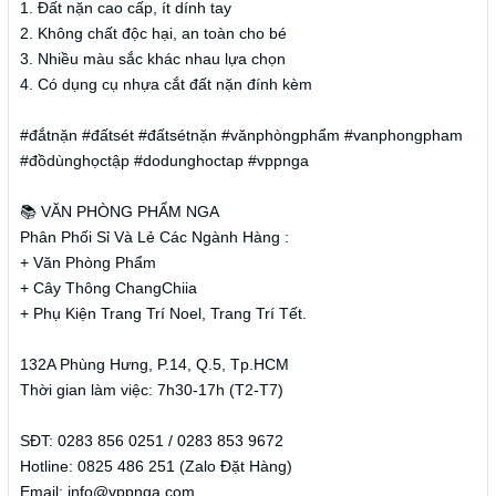
1. Đất nặn cao cấp, ít dính tay
2. Không chất độc hại, an toàn cho bé
3. Nhiều màu sắc khác nhau lựa chọn
4. Có dụng cụ nhựa cắt đất nặn đính kèm
#đắtnặn #đấtsét #đấtsétnặn #vănphòngphẩm #vanphongpham
#đồdùnghọctập #dodunghoctap #vppnga
📚 VĂN PHÒNG PHẨM NGA
Phân Phối Sỉ Và Lẻ Các Ngành Hàng :
+ Văn Phòng Phẩm
+ Cây Thông ChangChiia
+ Phụ Kiện Trang Trí Noel, Trang Trí Tết.
132A Phùng Hưng, P.14, Q.5, Tp.HCM
Thời gian làm việc: 7h30-17h (T2-T7)
SĐT: 0283 856 0251 / 0283 853 9672
Hotline: 0825 486 251 (Zalo Đặt Hàng)
Email: info@vppnga.com