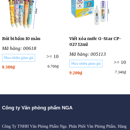
Bút bi bấm 10 màu
Viết xóa nước G-Star CP-
027 12ml
Mã hàng: 00618
Mã hàng: 005113
>= 10
Mua nhiều giảm giá
>= 10
Mua nhiều giảm giá
6.700₫
8.380₫
7.340₫
9.200₫
Công ty Văn phòng phẩm NGA
Công Ty TNHH Văn Phòng Phẩm Nga. Phân Phối Văn Phòng Phẩm, Hàng