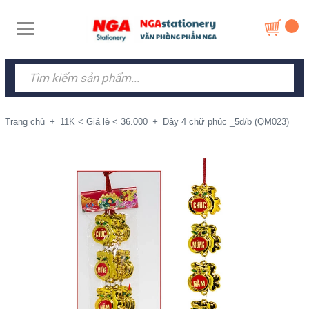
Trang chủ
+
11K < Giá lẻ < 36.000
+
Dây 4 chữ phúc _5d/b (QM023)