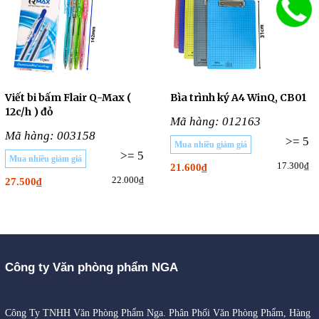
Viết bi bấm Flair Q-Max (
Bìa trình ký A4 WinQ, CB01
12c/h ) đỏ
Mã hàng: 012163
Mã hàng: 003158
>= 5
Mua nhiều giảm giá
>= 5
Mua nhiều giảm giá
17.300₫
21.600₫
22.000₫
27.500₫
Công ty Văn phòng phẩm NGA
Công Ty TNHH Văn Phòng Phẩm Nga. Phân Phối Văn Phòng Phẩm, Hàng