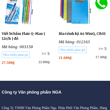
Viết bi bấm Flair Q-Max (
Bìa trình ký A4 WinQ, CB01
12c/h ) đỏ
Mã hàng: 012163
Mã hàng: 003158
>= 5
Mua nhiều giảm giá
>= 5
Mua nhiều giảm giá
17.300₫
21.600₫
22.000₫
27.500₫
Công ty Văn phòng phẩm NGA
Công Ty TNHH Văn Phòng Phẩm Nga. Phân Phối Văn Phòng Phẩm, Hàng