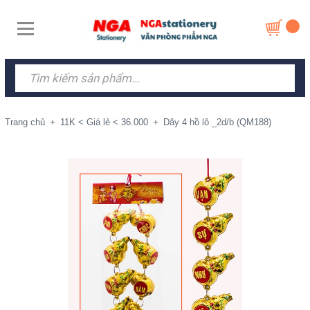
Trang chủ
+
11K < Giá lẻ < 36.000
+
Dây 4 hồ lô _2d/b (QM188)