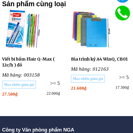
Sản phẩm cùng loại
Viết bi bấm Flair Q-Max (
Bìa trình ký A4 WinQ, CB01
12c/h ) đỏ
Mã hàng: 012163
Mã hàng: 003158
>= 5
Mua nhiều giảm giá
>= 5
Mua nhiều giảm giá
17.300₫
21.600₫
22.000₫
27.500₫
Công ty Văn phòng phẩm NGA