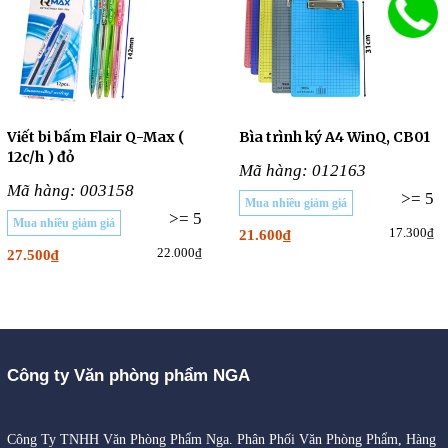
Viết bi bấm Flair Q-Max (
Bìa trình ký A4 WinQ, CB01
12c/h ) đỏ
Mã hàng: 012163
Mã hàng: 003158
>= 5
Mua nhiều giảm giá
>= 5
Mua nhiều giảm giá
17.300₫
21.600₫
22.000₫
27.500₫
Công ty Văn phòng phẩm NGA
Công Ty TNHH Văn Phòng Phẩm Nga. Phân Phối Văn Phòng Phẩm, Hàng