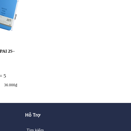
PAI 25-
Sổ bìa nút hình hoa DEPAI
Kính lúp 90mm 
25-007 25K
Magnifier (1 Cái)
Mã hàng: 01459
Mã hàng: 03812
= 5
>= 5
>= 5
Mua nhiều giảm giá
Mua nhiều giảm
36.000₫
47.000₫
52.200₫
38.300₫
Hỗ Trợ
Tìm kiếm