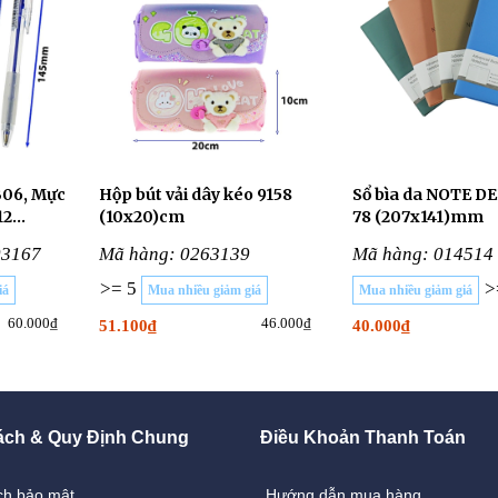
B06, Mực
Hộp bút vải dây kéo 9158
Sổ bìa da NOTE DE
12
(10x20)cm
78 (207x141)mm
03167
Mã hàng: 0263139
Mã hàng: 014514
>= 5
>
iá
Mua nhiều giảm giá
Mua nhiều giảm giá
60.000₫
46.000₫
51.100₫
40.000₫
ách & Quy Định Chung
Điều Khoản Thanh Toán
ch bảo mật
Hướng dẫn mua hàng