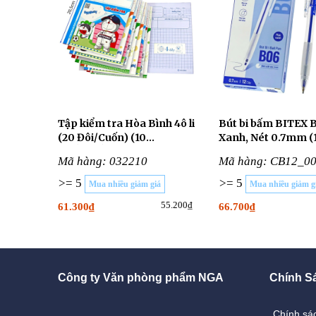
Tập kiểm tra Hòa Bình 4ô li
Bút bi bấm BITEX 
(20 Đôi/Cuốn) (10
Xanh, Nét 0.7mm (
CUỐN/LỐC)
Cây/Hộp)
Mã hàng: 032210
Mã hàng: CB12_0
>= 5
>= 5
Mua nhiều giảm giá
Mua nhiều giảm g
55.200₫
61.300₫
66.700₫
Công ty Văn phòng phẩm NGA
Chính S
Chính sá