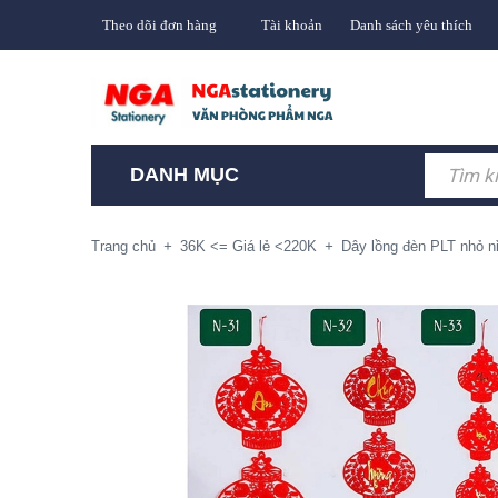
Theo dõi đơn hàng
Tài khoản
Danh sách yêu thích
DANH MỤC
Trang chủ
+
36K <= Giá lẻ <220K
+
Dây lồng đèn PLT nhỏ 