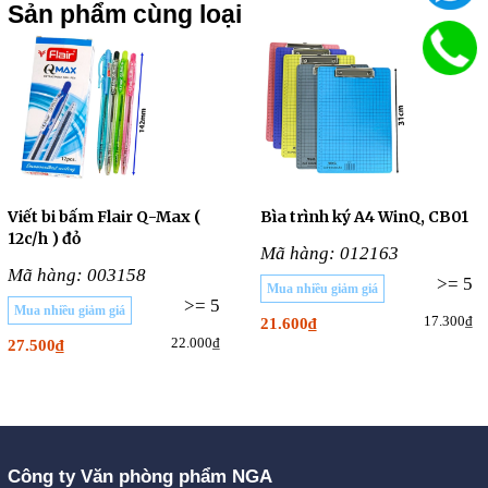
Sản phẩm cùng loại
Viết bi bấm Flair Q-Max (
Bìa trình ký A4 WinQ, CB01
12c/h ) đỏ
Mã hàng: 012163
Mã hàng: 003158
>= 5
Mua nhiều giảm giá
>= 5
Mua nhiều giảm giá
17.300₫
21.600₫
22.000₫
27.500₫
Công ty Văn phòng phẩm NGA