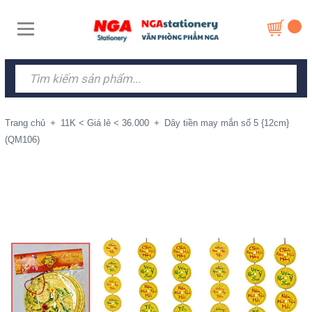
Trang chủ
+
11K < Giá lẻ < 36.000
+
Dây tiền may mắn số 5 {12cm}
(QM106)