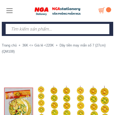
Trang chủ
+
36K <= Giá lẻ <220K
+
Dây tiền may mắn số 7 {27cm}
(QM108)