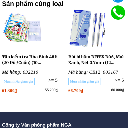
Sản phẩm cùng loại
Tập kiểm tra Hòa Bình 4ô li
Bút bi bấm BITEX B06, Mực
(20 Đôi/Cuốn) (10
Xanh, Nét 0.7mm (12
CUỐN/LỐC)
Cây/Hộp)
Mã hàng: 032210
Mã hàng: CB12_003167
>= 5
>= 5
Mua nhiều giảm giá
Mua nhiều giảm giá
55.200₫
60.000₫
61.300₫
66.700₫
Công ty Văn phòng phẩm NGA