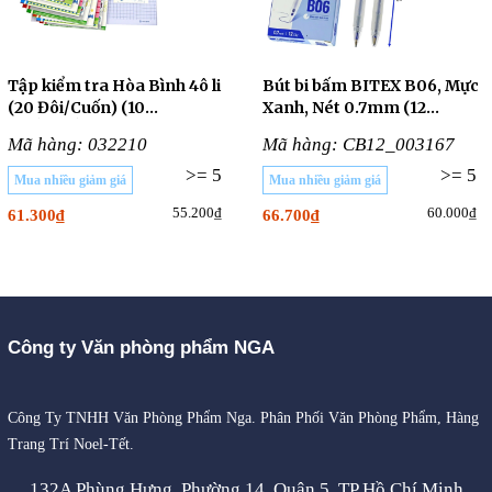
Tập kiểm tra Hòa Bình 4ô li
Bút bi bấm BITEX B06, Mực
(20 Đôi/Cuốn) (10
Xanh, Nét 0.7mm (12
CUỐN/LỐC)
Cây/Hộp)
Mã hàng: 032210
Mã hàng: CB12_003167
>= 5
>= 5
Mua nhiều giảm giá
Mua nhiều giảm giá
55.200₫
60.000₫
61.300₫
66.700₫
Công ty Văn phòng phẩm NGA
Công Ty TNHH Văn Phòng Phẩm Nga. Phân Phối Văn Phòng Phẩm, Hàng
Trang Trí Noel-Tết.
132A Phùng Hưng, Phường 14, Quận 5, TP Hồ Chí Minh