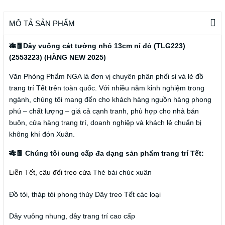
MÔ TẢ SẢN PHẨM
🎋🧧Dây vuông cát tường nhỏ 13cm nỉ đỏ (TLG223)
(2553223) (HÀNG NEW 2025)
Văn Phòng Phẩm NGA là đơn vị chuyên phân phối sỉ và lẻ đồ
trang trí Tết trên toàn quốc. Với nhiều năm kinh nghiệm trong
ngành, chúng tôi mang đến cho khách hàng nguồn hàng phong
phú – chất lượng – giá cả cạnh tranh, phù hợp cho nhà bán
buôn, cửa hàng trang trí, doanh nghiệp và khách lẻ chuẩn bị
không khí đón Xuân.
🎋🧧 Chúng tôi cung cấp đa dạng sản phẩm trang trí Tết:
Liễn Tết, câu đối treo cửa
Thẻ bài chúc xuân
Đồ tỏi, tháp tỏi phong thủy
Dây treo Tết các loại
Dây vuông nhung, dây trang trí cao cấp