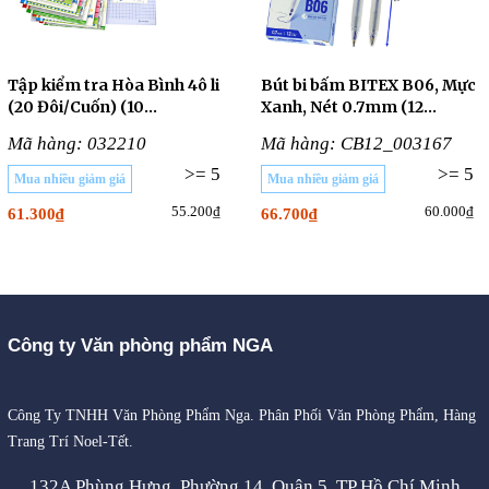
Tập kiểm tra Hòa Bình 4ô li
Bút bi bấm BITEX B06, Mực
(20 Đôi/Cuốn) (10
Xanh, Nét 0.7mm (12
CUỐN/LỐC)
Cây/Hộp)
Mã hàng: 032210
Mã hàng: CB12_003167
>= 5
>= 5
Mua nhiều giảm giá
Mua nhiều giảm giá
55.200₫
60.000₫
61.300₫
66.700₫
Công ty Văn phòng phẩm NGA
Công Ty TNHH Văn Phòng Phẩm Nga. Phân Phối Văn Phòng Phẩm, Hàng
Trang Trí Noel-Tết.
132A Phùng Hưng, Phường 14, Quận 5, TP Hồ Chí Minh