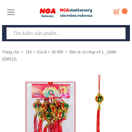
Trang chủ
+
11K < Giá lẻ < 36.000
+
Đèn bi có chụp số 1 _10d/b
(QM112)