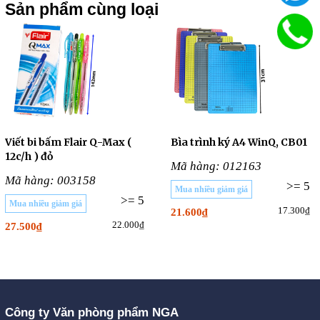
Sản phẩm cùng loại
Viết bi bấm Flair Q-Max (
Bìa trình ký A4 WinQ, CB01
12c/h ) đỏ
Mã hàng: 012163
Mã hàng: 003158
>= 5
Mua nhiều giảm giá
>= 5
Mua nhiều giảm giá
17.300₫
21.600₫
22.000₫
27.500₫
Công ty Văn phòng phẩm NGA