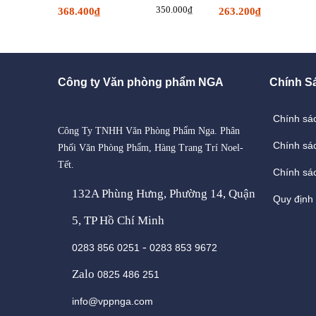
350.000₫
368.400₫
263.200₫
Công ty Văn phòng phẩm NGA
Chính S
Chính sá
Công Ty TNHH Văn Phòng Phẩm Nga. Phân
Chính sá
Phối Văn Phòng Phẩm, Hàng Trang Trí Noel-
Tết.
Chính sác
132A Phùng Hưng, Phường 14, Quận
Quy định
5, TP Hồ Chí Minh
-
0283 856 0251
0283 853 9672
Zalo
0825 486 251
info@vppnga.com