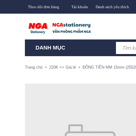
Theo dõi đơn hàng
Tài khoản
Danh sách yêu thích
DANH MỤC
Trang chủ
+
220K <= Giá lẻ
+
ĐỒNG TIỀN MM 15mm (255285