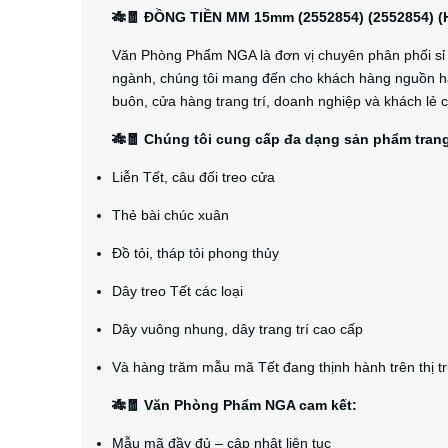
🎋🧧 ĐỒNG TIỀN MM 15mm (2552854) (2552854) 
Văn Phòng Phẩm NGA là đơn vị chuyên phân phối sỉ và
ngành, chúng tôi mang đến cho khách hàng nguồn hà
buôn, cửa hàng trang trí, doanh nghiệp và khách lẻ 
🎋🧧 Chúng tôi cung cấp đa dạng sản phẩm trang 
Liễn Tết, câu đối treo cửa
Thẻ bài chúc xuân
Đồ tỏi, tháp tỏi phong thủy
Dây treo Tết các loại
Dây vuông nhung, dây trang trí cao cấp
Và hàng trăm mẫu mã Tết đang thịnh hành trên thị t
🎋🧧 Văn Phòng Phẩm NGA cam kết:
Mẫu mã đầy đủ – cập nhật liên tục