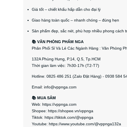
Giá tốt – chiết khấu hấp dẫn cho đại lý
Giao hàng toàn quốc – nhanh chóng – đúng hẹn
Sản phẩm đẹp, sắc nét, phù hợp nhiều phong cách tr
📚 VĂN PHÒNG PHẨM NGA
Phân Phối Sỉ Và Lẻ Các Ngành Hàng : Văn Phòng Phẩ
132A Phùng Hưng, P.14, Q.5, Tp.HCM
Thời gian làm việc: 7h30-17h (T2-T7)
Hotline: 0825 486 251 (Zalo Đặt Hàng) - 0938 584 5
Email: info@vppnga.com
📚 MUA SẮM
Web: https://vppnga.com
Shopee: https://shopee.vn/vppnga
Tiktok: https://tiktok.com/@vppnga
Youtube: https://www.youtube.com/@vppnga132a