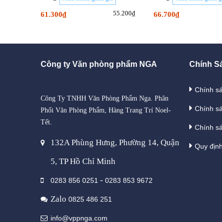
55.200₫
61.300₫
66.700₫
Công ty Văn phòng phẩm NGA
Chính S
Chính s
Công Ty TNHH Văn Phòng Phẩm Nga. Phân
Chính s
Phối Văn Phòng Phẩm, Hàng Trang Trí Noel-
Tết.
Chính sá
132A Phùng Hưng, Phường 14, Quận
Quy địn
5, TP Hồ Chí Minh
-
0283 856 0251
0283 853 9672
Zalo
0825 486 251
info@vppnga.com