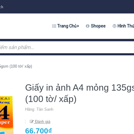
ch
Trang Chủ
Shopee
Hình Th
5gsm (100 tờ/ xấp)
Giấy in ảnh A4 mỏng 135
(100 tờ/ xấp)
Hãng:
Tân Sanh
Đánh giá
66.700₫