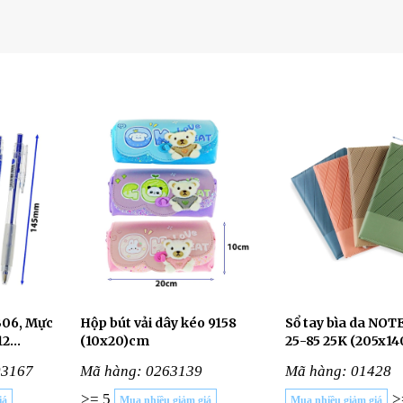
B06, Mực
Hộp bút vải dây kéo 9158
Sổ tay bìa da NOT
12
(10x20)cm
25-85 25K (205x1
03167
Mã hàng: 0263139
Mã hàng: 01428
>= 5
>
iá
Mua nhiều giảm giá
Mua nhiều giảm giá