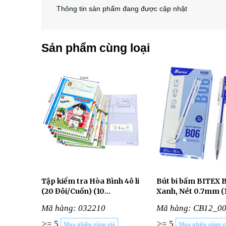
Thông tin sản phẩm đang được cập nhật
Sản phẩm cùng loại
Tập kiểm tra Hòa Bình 4ô li
Bút bi bấm BITEX 
(20 Đôi/Cuốn) (10
Xanh, Nét 0.7mm (
CUỐN/LỐC)
Cây/Hộp)
Mã hàng: 032210
Mã hàng: CB12_0
>= 5
>= 5
Mua nhiều giảm giá
Mua nhiều giảm g