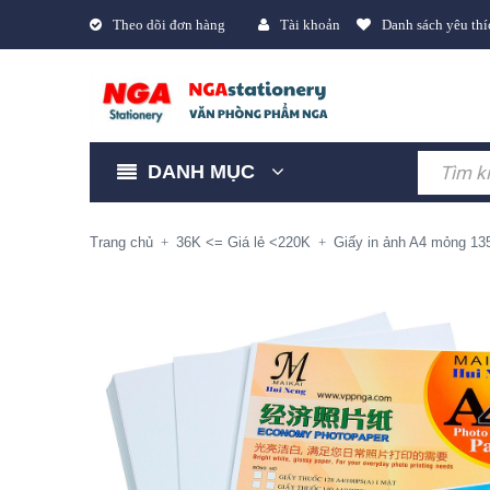
Theo dõi đơn hàng
Tài khoản
Danh sách yêu thí
DANH MỤC
Trang chủ
36K <= Giá lẻ <220K
Giấy in ảnh A4 mỏng 13
+
+