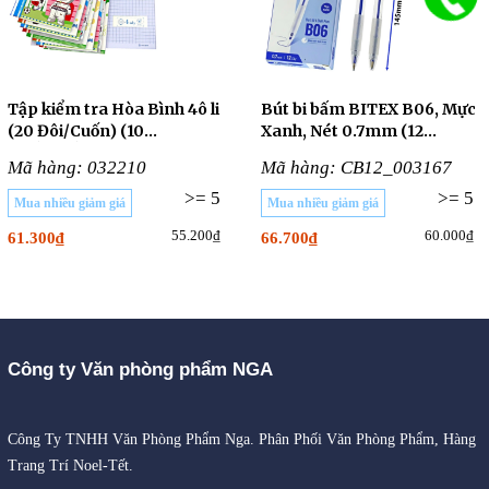
Tập kiểm tra Hòa Bình 4ô li
Bút bi bấm BITEX B06, Mực
(20 Đôi/Cuốn) (10
Xanh, Nét 0.7mm (12
CUỐN/LỐC)
Cây/Hộp)
Mã hàng: 032210
Mã hàng: CB12_003167
>= 5
>= 5
Mua nhiều giảm giá
Mua nhiều giảm giá
55.200₫
60.000₫
61.300₫
66.700₫
Công ty Văn phòng phẩm NGA
Công Ty TNHH Văn Phòng Phẩm Nga. Phân Phối Văn Phòng Phẩm, Hàng
Trang Trí Noel-Tết.