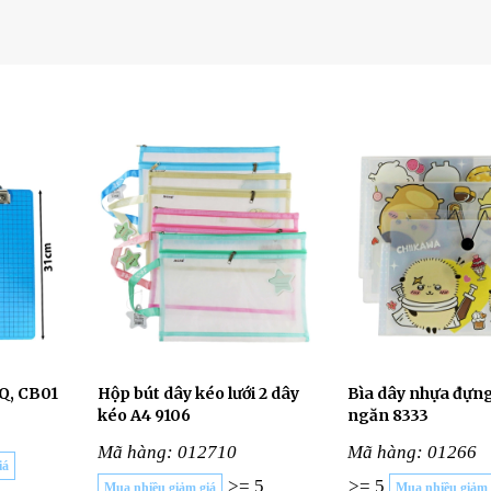
nQ, CB01
Hộp bút dây kéo lưới 2 dây
Bìa dây nhựa đựng
kéo A4 9106
ngăn 8333
Mã hàng: 012710
Mã hàng: 01266
iá
>= 5
>= 5
Mua nhiều giảm giá
Mua nhiều giảm 