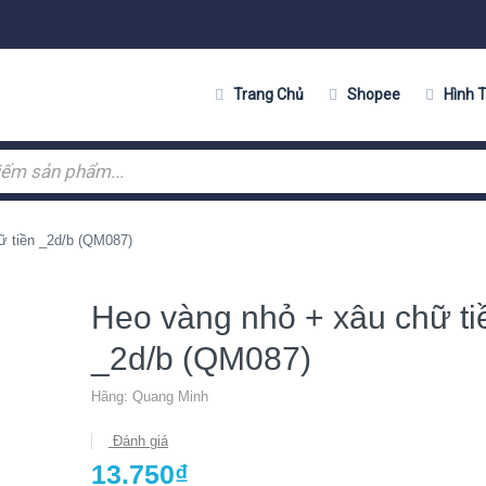
Trang Chủ
Shopee
Hình 
ữ tiền _2d/b (QM087)
Heo vàng nhỏ + xâu chữ ti
_2d/b (QM087)
Hãng:
Quang Minh
Đánh giá
13.750₫