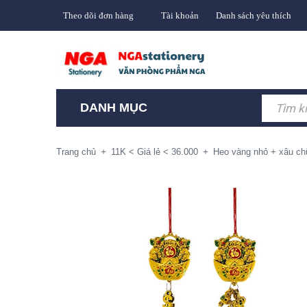
Theo dõi đơn hàng
Tài khoản
Danh sách yêu thích
DANH MỤC
Trang chủ
+
11K < Giá lẻ < 36.000
+
Heo vàng nhỏ + xâu ch