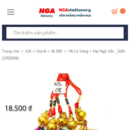
Trang chủ
+
11K < Giá lẻ < 36.000
+
Hồ Lô Vàng + Hạt Ngũ Sắc _5d/b
(2355008)