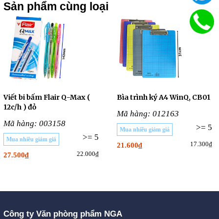
Sản phẩm cùng loại
Viết bi bấm Flair Q-Max (
Bìa trình ký A4 WinQ, CB01
12c/h ) đỏ
Mã hàng: 012163
Mã hàng: 003158
>= 5
Mua nhiều giảm giá
>= 5
Mua nhiều giảm giá
17.300₫
21.600₫
22.000₫
27.500₫
Công ty Văn phòng phẩm NGA