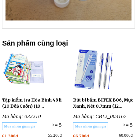
Sản phẩm cùng loại
Tập kiểm tra Hòa Bình 4ô li
Bút bi bấm BITEX B06, Mực
(20 Đôi/Cuốn) (10
Xanh, Nét 0.7mm (12
CUỐN/LỐC)
Cây/Hộp)
Mã hàng: 032210
Mã hàng: CB12_003167
>= 5
>= 5
Mua nhiều giảm giá
Mua nhiều giảm giá
55.200₫
60.000₫
61.300₫
66.700₫