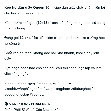
Keo hồ dán giấy Queen 30ml
giúp dán giấy chắc chắn, tiện lợi
cho học sinh và văn phòng.
Kích thước nhỏ gọn
(10x13x4)cm
, dễ dàng mang theo, sử dụng
nhanh chóng.
Đóng gói
12 chai/lốc
, tiết kiệm chi phí, phù hợp cho trường học
và công ty.
Chất keo an toàn, không độc hại, khô nhanh, không gây lem
giấy.
Lựa chọn hoàn hảo cho các nhu cầu thủ công, học tập và làm
việc hàng ngày.
#hồdán #hồdángiấy #keodángiấy #hồnước
#keohồ#vănphòngphẩm #vanphongpham #đồdùnghọctập
#dodunghoctap #vppnga
📚 VĂN PHÒNG PHẨM NGA
Phân Phối Sỉ Và Lẻ Các Ngành Hàng :