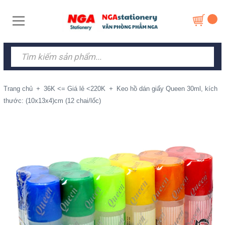
Trang chủ
+
36K <= Giá lẻ <220K
+
Keo hồ dán giấy Queen 30ml, kích
thước: (10x13x4)cm (12 chai/lốc)