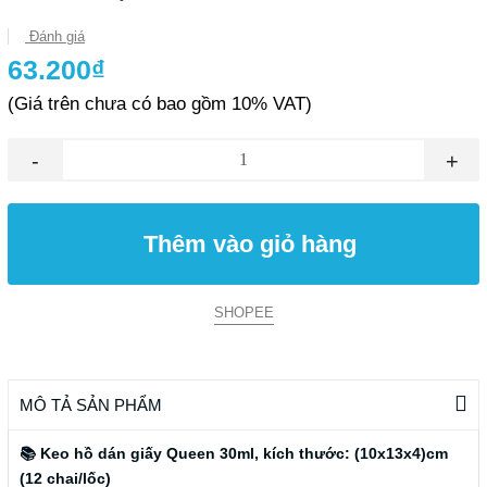
Đánh giá
63.200₫
(Giá trên chưa có bao gồm 10% VAT)
-
+
Thêm vào giỏ hàng
SHOPEE
MÔ TẢ SẢN PHẨM
📚 Keo hồ dán giấy Queen 30ml, kích thước: (10x13x4)cm
(12 chai/lốc)