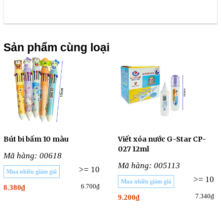
Sản phẩm cùng loại
Bút bi bấm 10 màu
Viết xóa nước G-Star CP-
027 12ml
Mã hàng: 00618
Mã hàng: 005113
>= 10
Mua nhiều giảm giá
>= 10
Mua nhiều giảm giá
6.700₫
8.380₫
7.340₫
9.200₫