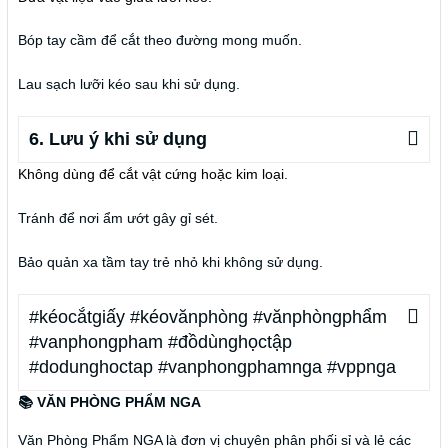
Bóp tay cầm để cắt theo đường mong muốn.
Lau sạch lưỡi kéo sau khi sử dụng.
6. Lưu ý khi sử dụng
Không dùng để cắt vật cứng hoặc kim loại.
Tránh để nơi ẩm ướt gây gỉ sét.
Bảo quản xa tầm tay trẻ nhỏ khi không sử dụng.
#kéocắtgiấy #kéovănphòng #vănphòngphẩm
#vanphongpham #đồdùnghọctập
#dodunghoctap #vanphongphamnga #vppnga
📚 VĂN PHÒNG PHẨM NGA
Văn Phòng Phẩm NGA là đơn vị chuyên phân phối sỉ và lẻ các