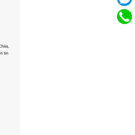
hiia,
n tin