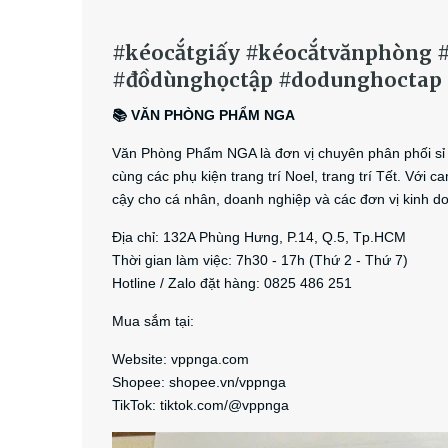
#kéocắtgiấy #kéocắtvănphòn
#đồdùnghọctập #dodunghocta
📚 VĂN PHÒNG PHẨM NGA
Văn Phòng Phẩm NGA là đơn vị chuyên phân phối sỉ 
cùng các phụ kiện trang trí Noel, trang trí Tết. Với 
cậy cho cá nhân, doanh nghiệp và các đơn vị kinh do
Địa chỉ: 132A Phùng Hưng, P.14, Q.5, Tp.HCM
Thời gian làm việc: 7h30 - 17h (Thứ 2 - Thứ 7)
Hotline / Zalo đặt hàng: 0825 486 251
Mua sắm tại:
Website: vppnga.com
Shopee: shopee.vn/vppnga
TikTok: tiktok.com/@vppnga