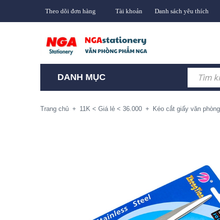
Theo dõi đơn hàng
Tài khoản
Danh sách yêu thích
DANH MỤC
Trang chủ
+
11K < Giá lẻ < 36.000
+
Kéo cắt giấy văn phòng