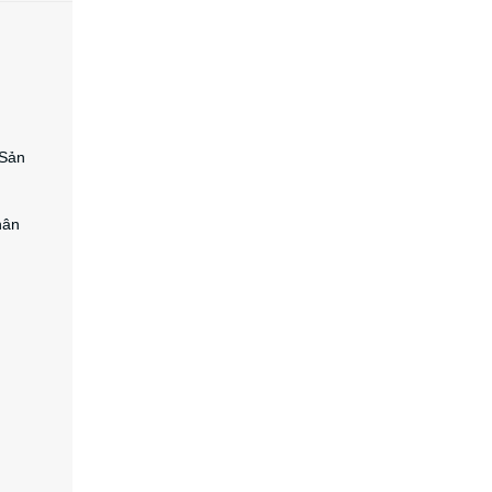
 Sản
hân