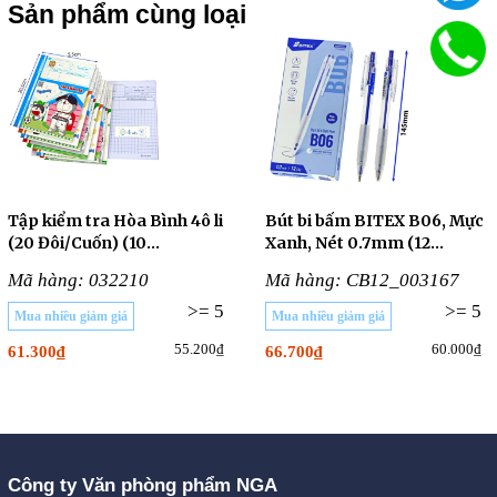
Sản phẩm cùng loại
Tập kiểm tra Hòa Bình 4ô li
Bút bi bấm BITEX B06, Mực
(20 Đôi/Cuốn) (10
Xanh, Nét 0.7mm (12
CUỐN/LỐC)
Cây/Hộp)
Mã hàng: 032210
Mã hàng: CB12_003167
>= 5
>= 5
Mua nhiều giảm giá
Mua nhiều giảm giá
55.200₫
60.000₫
61.300₫
66.700₫
Công ty Văn phòng phẩm NGA