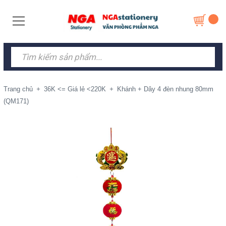
Trang chủ
+
36K <= Giá lẻ <220K
+
Khánh + Dây 4 đèn nhung 80mm
(QM171)