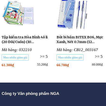
Tập kiểm tra Hòa Bình 4ô li
Bút bi bấm BITEX B06, Mực
(20 Đôi/Cuốn) (10
Xanh, Nét 0.7mm (12
CUỐN/LỐC)
Cây/Hộp)
Mã hàng: 032210
Mã hàng: CB12_003167
>= 5
>= 5
Mua nhiều giảm giá
Mua nhiều giảm giá
55.200₫
60.000₫
61.300₫
66.700₫
Công ty Văn phòng phẩm NGA