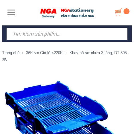
Trang chủ
+
36K <= Giá lẻ <220K
+
Khay hồ sơ nhựa 3 tầng, DT 305-
3B