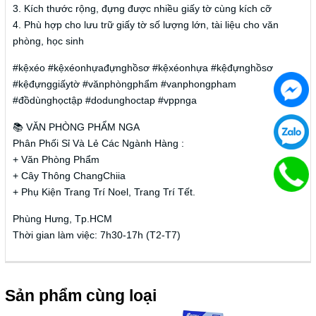
3. Kích thước rộng, đựng được nhiều giấy tờ cùng kích cỡ
4. Phù hợp cho lưu trữ giấy tờ số lượng lớn, tài liệu cho văn
phòng, học sinh
#kệxéo #kệxéonhựađựnghồsơ #kệxéonhựa #kệđựnghồsơ
#kệđựnggiấytờ #vănphòngphẩm #vanphongpham
#đồdùnghọctập #dodunghoctap #vppnga
📚 VĂN PHÒNG PHẨM NGA
Phân Phối Sỉ Và Lẻ Các Ngành Hàng :
+ Văn Phòng Phẩm
+ Cây Thông ChangChiia
+ Phụ Kiện Trang Trí Noel, Trang Trí Tết.
Phùng Hưng, Tp.HCM
Thời gian làm việc: 7h30-17h (T2-T7)
Sản phẩm cùng loại