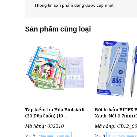
Thông tin sản phẩm đang được cập nhật
Sản phẩm cùng loại
Tập kiểm tra Hòa Bình 4ô li
Bút bi bấm BITEX 
(20 Đôi/Cuốn) (10
Xanh, Nét 0.7mm (
CUỐN/LỐC)
Cây/Hộp)
Mã hàng: 032210
Mã hàng: CB12_0
>= 5
>= 5
Mua nhiều giảm giá
Mua nhiều giảm g