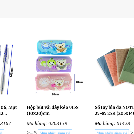
B06, Mực
Hộp bút vải dây kéo 9158
Sổ tay bìa da NOT
12
(10x20)cm
25-85 25K (205x1
03167
Mã hàng: 0263139
Mã hàng: 01428
>= 5
>
iá
Mua nhiều giảm giá
Mua nhiều giảm giá