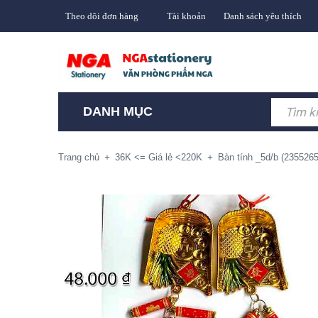
Theo dõi đơn hàng
Tài khoản
Danh sách yêu thích
DANH MỤC
Trang chủ
+
36K <= Giá lẻ <220K
+
Bàn tính _5d/b (2355265