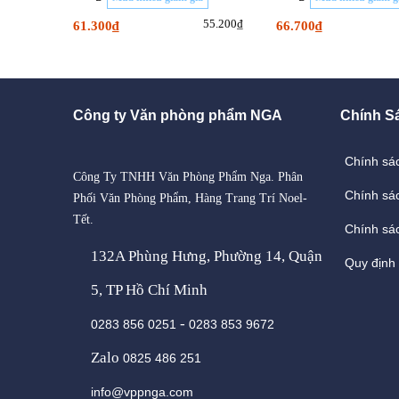
55.200₫
61.300₫
66.700₫
Công ty Văn phòng phẩm NGA
Chính S
Chính sá
Công Ty TNHH Văn Phòng Phẩm Nga. Phân
Chính sá
Phối Văn Phòng Phẩm, Hàng Trang Trí Noel-
Tết.
Chính sác
132A Phùng Hưng, Phường 14, Quận
Quy định
5, TP Hồ Chí Minh
-
0283 856 0251
0283 853 9672
Zalo
0825 486 251
info@vppnga.com