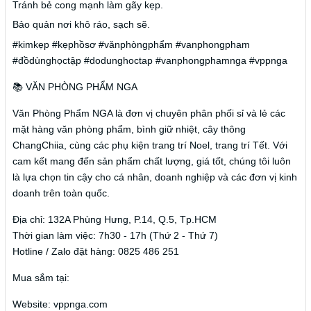
Tránh bẻ cong mạnh làm gãy kẹp.
Bảo quản nơi khô ráo, sạch sẽ.
#kimkẹp #kẹphồsơ #vănphòngphẩm #vanphongpham
#đồdùnghọctập #dodunghoctap #vanphongphamnga #vppnga
📚 VĂN PHÒNG PHẨM NGA
Văn Phòng Phẩm NGA là đơn vị chuyên phân phối sỉ và lẻ các
mặt hàng văn phòng phẩm, bình giữ nhiệt, cây thông
ChangChiia, cùng các phụ kiện trang trí Noel, trang trí Tết. Với
cam kết mang đến sản phẩm chất lượng, giá tốt, chúng tôi luôn
là lựa chọn tin cậy cho cá nhân, doanh nghiệp và các đơn vị kinh
doanh trên toàn quốc.
Địa chỉ: 132A Phùng Hưng, P.14, Q.5, Tp.HCM
Thời gian làm việc: 7h30 - 17h (Thứ 2 - Thứ 7)
Hotline / Zalo đặt hàng: 0825 486 251
Mua sắm tại:
Website: vppnga.com