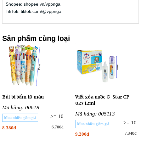
Shopee: shopee.vn/vppnga
TikTok: tiktok.com/@vppnga
Sản phẩm cùng loại
Bút bi bấm 10 màu
Viết xóa nước G-Star CP-
027 12ml
Mã hàng: 00618
Mã hàng: 005113
>= 10
Mua nhiều giảm giá
>= 10
Mua nhiều giảm giá
6.700₫
8.380₫
7.340₫
9.200₫