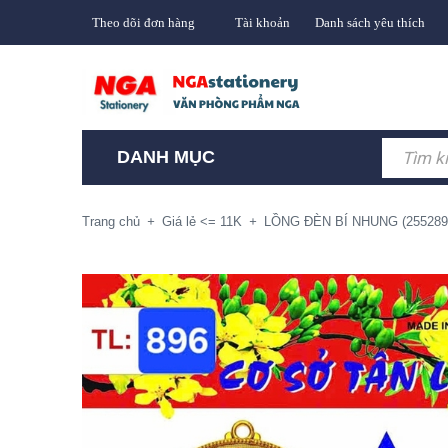
Theo dõi đơn hàng
Tài khoản
Danh sách yêu thích
DANH MỤC
Trang chủ
+
Giá lẻ <= 11K
+
LỒNG ĐÈN BÍ NHUNG (2552896