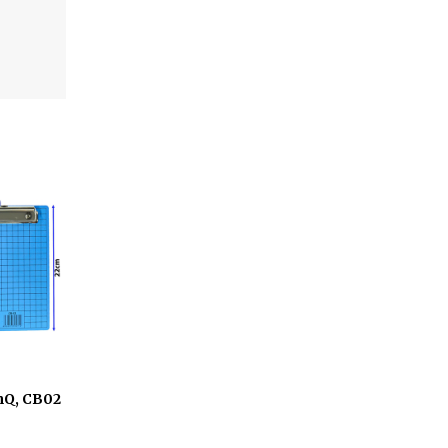
inQ, CB02
Sticker hình nổi 3D, size
Giấy Note 5 màu 
nhỏ SW777 (2 Tấm/Xấp)
(3x4)inch
(Mãu Ngẫu Nhiên)