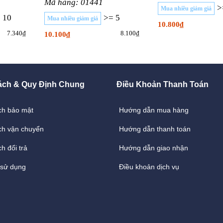
Mã hàng: 01441
>
Mua nhiều giảm giá
 10
>= 5
Mua nhiều giảm giá
10.800₫
7.340₫
8.100₫
10.100₫
ách & Quy Định Chung
Điều Khoản Thanh Toán
ch bảo mật
Hướng dẫn mua hàng
ch vận chuyển
Hướng dẫn thanh toán
h đổi trả
Hướng dẫn giao nhận
 sử dụng
Điều khoản dịch vụ