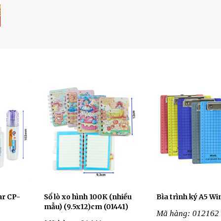
ar CP-
Sổ lò xo hình 100K (nhiều
Bìa trình ký A5 W
mẫu) (9.5x12)cm (01441)
Mã hàng: 012162