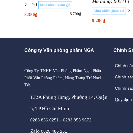
Mã hàng: 005113
>= 10
Mua nhiều giảm giá
>=
Mua nhiều giảm giá
6.700₫
8.380₫
9.200₫
Công ty Văn phòng phẩm NGA
Chính S
Chính sá
Công Ty TNHH Văn Phòng Phẩm Nga. Phân
Chính sá
Phối Văn Phòng Phẩm, Hàng Trang Trí Noel-
Tết.
Chính sác
132A Phùng Hưng, Phường 14, Quận
Quy định
5, TP Hồ Chí Minh
-
0283 856 0251
0283 853 9672
Zalo
0825 486 251