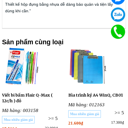
Thiết kế hộp đựng bằng nhựa dễ dàng bảo quản và tiện lấy
dùng khi cần."
Sản phẩm cùng loại
Viết bi bấm Flair Q-Max (
Bìa trình ký A4 WinQ, CB01
12c/h ) đỏ
Mã hàng: 012163
Mã hàng: 003158
>= 5
Mua nhiều giảm giá
>= 5
Mua nhiều giảm giá
17.300₫
21.600₫