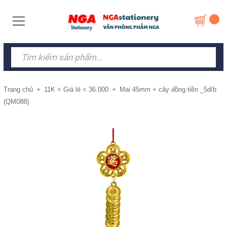
Trang chủ
+
11K < Giá lẻ < 36.000
+
Mai 45mm + cây đồng tiền _5d/b
(QM088)