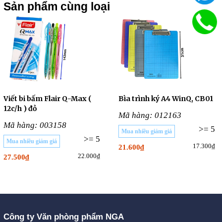
Sản phẩm cùng loại
Viết bi bấm Flair Q-Max (
Bìa trình ký A4 WinQ, CB01
12c/h ) đỏ
Mã hàng: 012163
Mã hàng: 003158
>= 5
Mua nhiều giảm giá
>= 5
Mua nhiều giảm giá
17.300₫
21.600₫
22.000₫
27.500₫
Công ty Văn phòng phẩm NGA