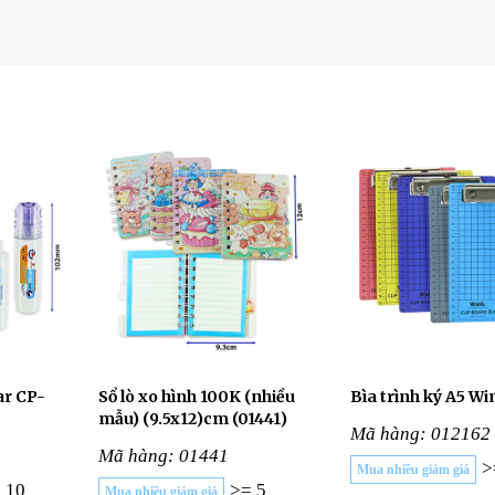
ar CP-
Sổ lò xo hình 100K (nhiều
Bìa trình ký A5 W
mẫu) (9.5x12)cm (01441)
Mã hàng: 012162
Mã hàng: 01441
>
Mua nhiều giảm giá
 10
>= 5
Mua nhiều giảm giá