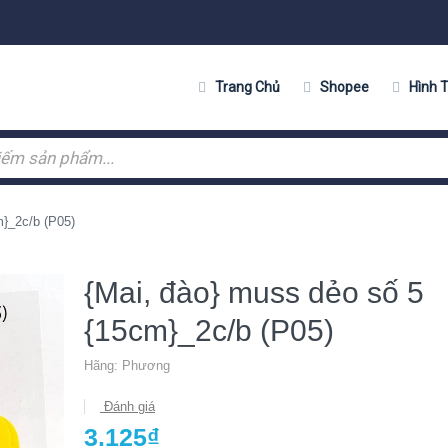
Trang Chủ
Shopee
Hình 
m}_2c/b (P05)
{Mai, đào} muss dẻo số 5
{15cm}_2c/b (P05)
Hãng:
Phương
Đánh giá
3.125₫