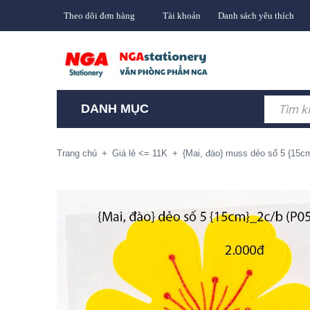
Theo dõi đơn hàng
Tài khoản
Danh sách yêu thích
DANH MỤC
Trang chủ
+
Giá lẻ <= 11K
+
{Mai, đào} muss dẻo số 5 {15c