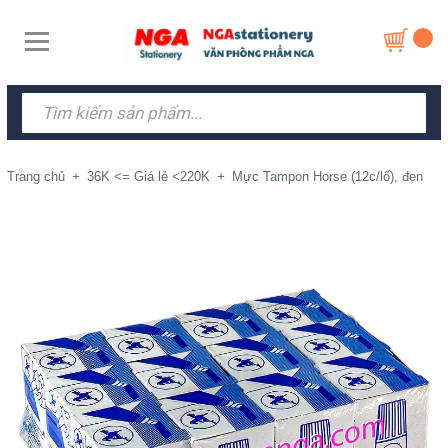
Trang chủ
+
36K <= Giá lẻ <220K
+
Mực Tampon Horse (12c/lố), đen