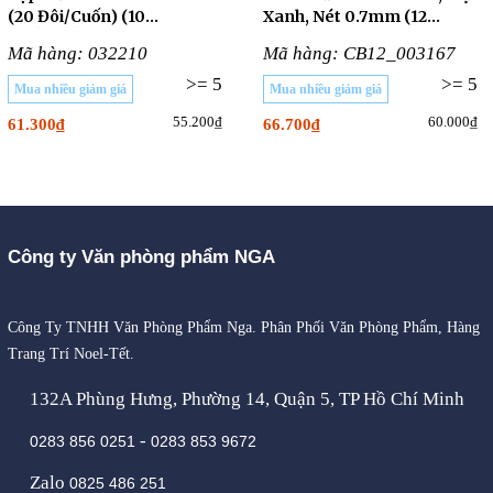
(20 Đôi/Cuốn) (10
Xanh, Nét 0.7mm (12
CUỐN/LỐC)
Cây/Hộp)
Mã hàng: 032210
Mã hàng: CB12_003167
>= 5
>= 5
Mua nhiều giảm giá
Mua nhiều giảm giá
55.200₫
60.000₫
61.300₫
66.700₫
Công ty Văn phòng phẩm NGA
Công Ty TNHH Văn Phòng Phẩm Nga. Phân Phối Văn Phòng Phẩm, Hàng
Trang Trí Noel-Tết.
132A Phùng Hưng, Phường 14, Quận 5, TP Hồ Chí Minh
-
0283 856 0251
0283 853 9672
Zalo
0825 486 251