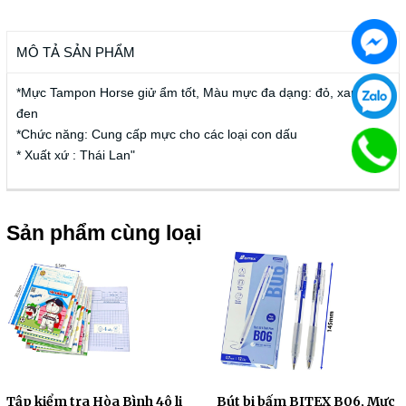
MÔ TẢ SẢN PHẨM
*Mực Tampon Horse giử ẩm tốt, Màu mực đa dạng: đỏ, xanh,
đen
*Chức năng: Cung cấp mực cho các loại con dấu
* Xuất xứ : Thái Lan"
Sản phẩm cùng loại
Tập kiểm tra Hòa Bình 4ô li
Bút bi bấm BITEX B06, Mực