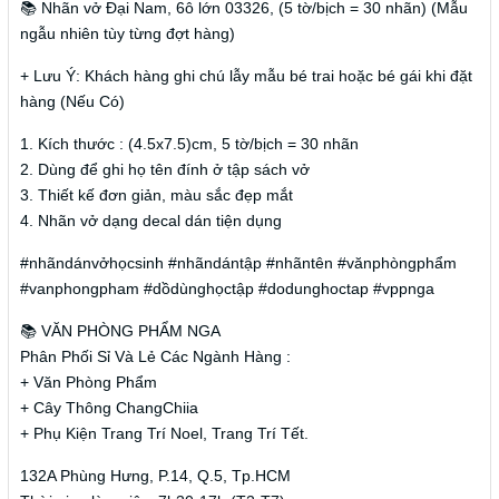
📚 Nhãn vở Đại Nam, 6ô lớn 03326, (5 tờ/bịch = 30 nhãn) (Mẫu
ngẫu nhiên tùy từng đợt hàng)
+ Lưu Ý: Khách hàng ghi chú lẫy mẫu bé trai hoặc bé gái khi đặt
hàng (Nếu Có)
1. Kích thước : (4.5x7.5)cm, 5 tờ/bịch = 30 nhãn
2. Dùng để ghi họ tên đính ở tập sách vở
3. Thiết kế đơn giản, màu sắc đẹp mắt
4. Nhãn vở dạng decal dán tiện dụng
#nhãndánvởhọcsinh #nhãndántập #nhãntên #vănphòngphẩm
#vanphongpham #dồdùnghọctập #dodunghoctap #vppnga
📚 VĂN PHÒNG PHẨM NGA
Phân Phối Sỉ Và Lẻ Các Ngành Hàng :
+ Văn Phòng Phẩm
+ Cây Thông ChangChiia
+ Phụ Kiện Trang Trí Noel, Trang Trí Tết.
132A Phùng Hưng, P.14, Q.5, Tp.HCM