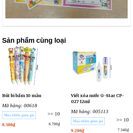
Sản phẩm cùng loại
Bút bi bấm 10 màu
Viết xóa nước G-Star CP-
027 12ml
Mã hàng: 00618
Mã hàng: 005113
>= 10
Mua nhiều giảm giá
>= 10
Mua nhiều giảm giá
6.700₫
8.380₫
7.340₫
9.200₫