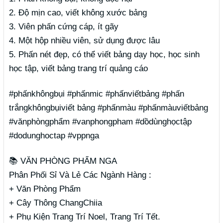
2. Độ mịn cao, viết không xước bảng
3. Viên phấn cứng cáp, ít gãy
4. Một hộp nhiều viên, sử dụng được lâu
5. Phấn nét đẹp, có thể viết bảng dạy học, học sinh
học tập, viết bảng trang trí quảng cáo
#phấnkhôngbụi #phấnmic #phấnviếtbảng #phấn
trắngkhôngbụiviết bảng #phấnmàu #phấnmàuviếtbảng
#vănphòngphẩm #vanphongpham #dồdùnghọctập
#dodunghoctap #vppnga
📚 VĂN PHÒNG PHẨM NGA
Phân Phối Sỉ Và Lẻ Các Ngành Hàng :
+ Văn Phòng Phẩm
+ Cây Thông ChangChiia
+ Phụ Kiện Trang Trí Noel, Trang Trí Tết.