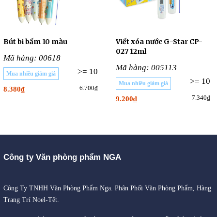
Bút bi bấm 10 màu
Viết xóa nước G-Star CP-
027 12ml
Mã hàng: 00618
Mã hàng: 005113
>= 10
Mua nhiều giảm giá
>= 10
Mua nhiều giảm giá
6.700₫
8.380₫
7.340₫
9.200₫
Công ty Văn phòng phẩm NGA
Công Ty TNHH Văn Phòng Phẩm Nga. Phân Phối Văn Phòng Phẩm, Hàng
Trang Trí Noel-Tết.